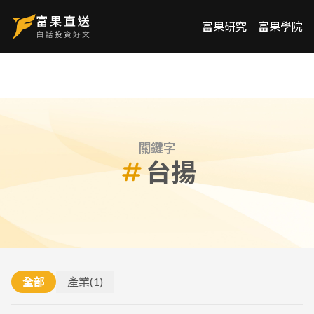
富果研究
富果學院
關鍵字
台揚
全部
產業
(
1
)