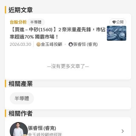
近期文章
台股分析
半導體
公開
【買進 – 中砂(1560) 】2 奈米量產先鋒，市佔
率超過70% 獨霸市場！
2026.03.30
金玉峰投顧
張睿恒 (睿克)
—沒有更多文章了—
相關產業
半導體
相關作者
張睿恒 (睿克)
金玉峰投顧總經理