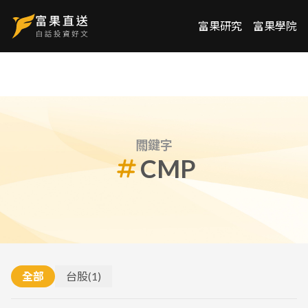
富果研究
富果學院
關鍵字
CMP
全部
台股
(
1
)