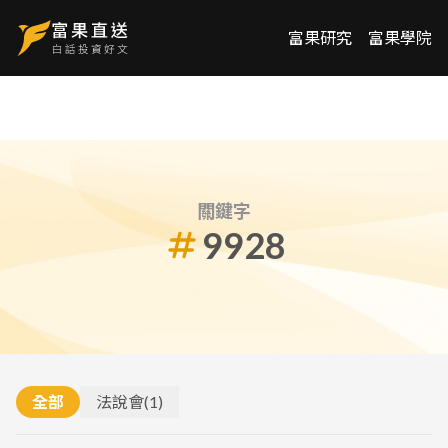
富果研究
富果學院
關鍵字
9928
全部
法說會
(
1
)