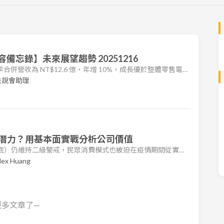
內容備忘錄】未來展望趨勢 20251216
前三季合併營收為 NT$12.6 億，年增 10%，成長優於整體零售電商
 17%，營業淨利率自 30% 提升至 32%。稅後淨利 NT$3.4
法說會助理
95。 重大發展: 公司於 2025 年 11 月宣布、12 月完成對台灣
，正式從零售產業跨
潛力？用基本面實戰分析公司價值
年底）仍維持二級警戒，民眾消費模式也被迫在疫情期間從實體
收紛紛創高，臺灣零售網購占比也創下歷史新高。然而，隨著
lex Huang
隨的急性需求消失後，臺灣電商能否持續成長？相關公司股價
解以下幾件事情： 臺灣電商現況介紹，未來有哪些趨勢？ 疫
回歸基本面 以 PEG
更多文章了—