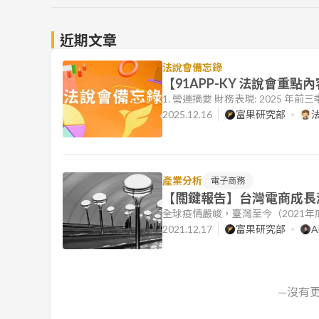
近期文章
法說會備忘錄
【91APP-KY 法說會重點
1. 營運摘要 財務表現: 2025 年
市場。營業淨利為 NT$3.95 億，年增
2025.12.16
富果研究部
億，與去年同期持平，EPS 為 NT$2.
餐飲 POS 龍頭 iCHEF 的收購案
產業分析
電子商務
【關鍵報告】台灣電商成長
全球疫情嚴峻，臺灣至今（2021
轉為線上購物，使相關電商公司營
2021.12.17
富果研究部
A
國內疫情逐漸受到控制，在疫情伴
是否已偏高？看完這篇文章，你將了
情僅為短暫催化劑，未來電商發展仍將
—沒有