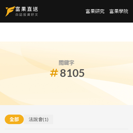
富果研究
富果學院
關鍵字
8105
全部
法說會
(
1
)