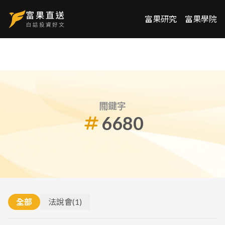
富果研究
富果學院
關鍵字
6680
全部
法說會
(
1
)