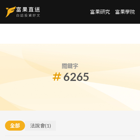
富果研究
富果學院
關鍵字
6265
全部
法說會
(
1
)