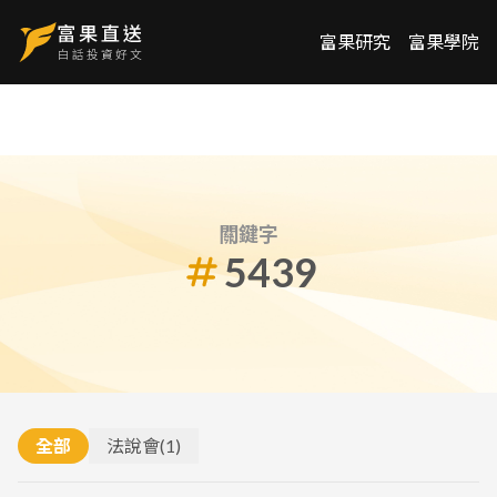
富果研究
富果學院
關鍵字
5439
全部
法說會
(
1
)