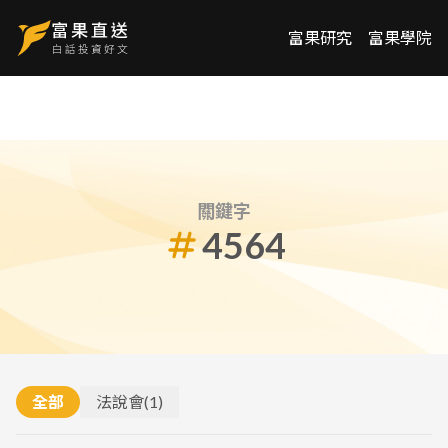
富果研究
富果學院
關鍵字
4564
全部
法說會
(
1
)