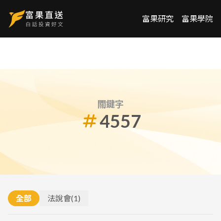
富果研究
富果學院
關鍵字
4557
全部
法說會
(
1
)