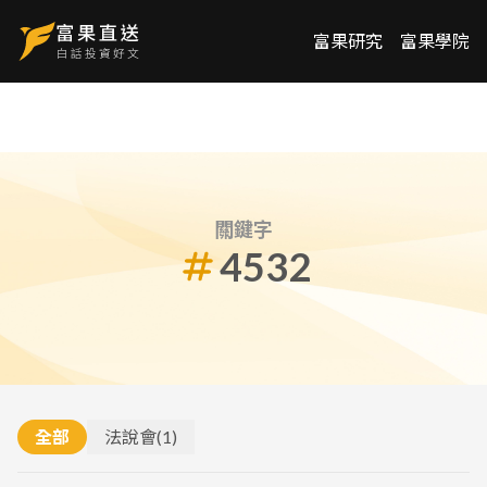
富果研究
富果學院
關鍵字
4532
全部
法說會
(
1
)