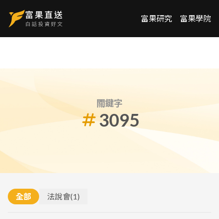
富果研究
富果學院
關鍵字
3095
全部
法說會
(
1
)