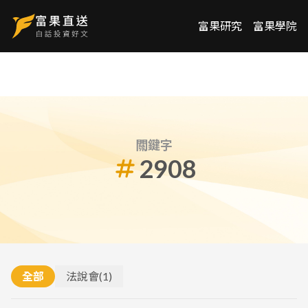
富果研究
富果學院
關鍵字
2908
全部
法說會
(
1
)