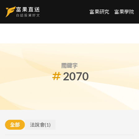
富果研究
富果學院
關鍵字
2070
全部
法說會
(
1
)