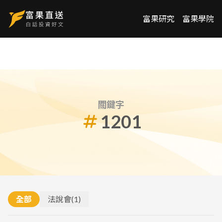
富果研究
富果學院
關鍵字
1201
全部
法說會
(
1
)