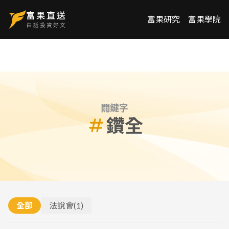
富果研究
富果學院
關鍵字
鑽全
全部
法說會
(
1
)