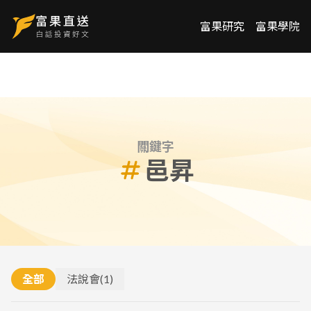
富果研究
富果學院
關鍵字
邑昇
全部
法說會
(
1
)