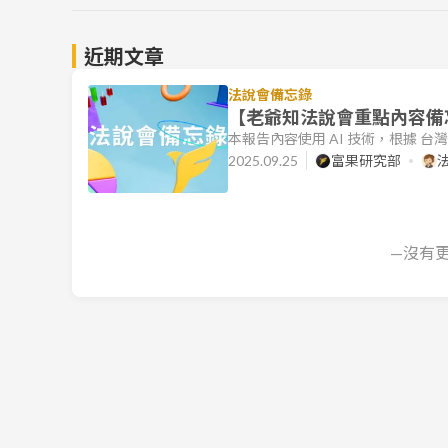
近期文章
法說會備忘錄
【老爺知法說會重點內容備忘錄
本報告內容使用 AI 技術，根據 
文件的目標是協助讀者快速理解各公
2025.09.25
富果研究部
老爺知營運摘要 營運挑戰: 202
遊市場疲弱，住房率顯著下滑至 60
守，旅遊市場未見回溫，住房
—沒有