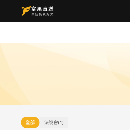
全部
法說會
(
1
)