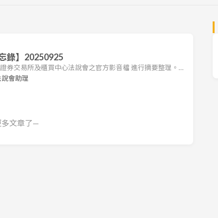
】20250925
台灣證券交易所及櫃買中心法說會之官方影音檔 進行摘要整理。本
司法說會之重點，包括營運狀況、財務表現及未來展望。 1.
法說會助理
4 年受花蓮地震及多次風災影響，衝擊蘇花公路交通，導致東部旅
% 以下。2025 上半年，因全球貿易關稅議題及國人消費趨於保
更多文章了—