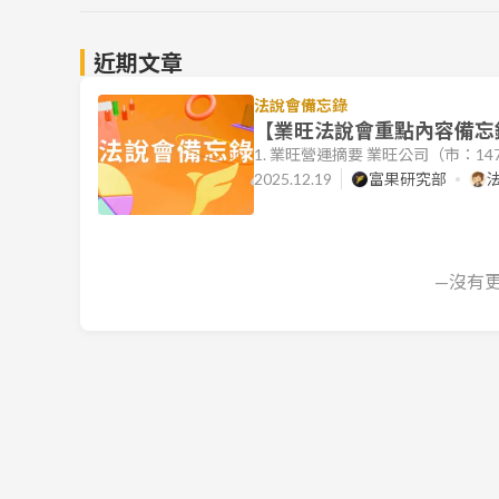
近期文章
法說會備忘錄
【業旺法說會重點內容備忘錄】
1. 業旺營運摘要 業旺公司（市：1
展策略。受到 2025Q2 新台幣
2025.12.19
富果研究部
未來，公司將透過台灣新屋廠的興
能力，並利用越南的成本與市場優
新廠效益顯現，明年 (2026) 下半年
—沒有