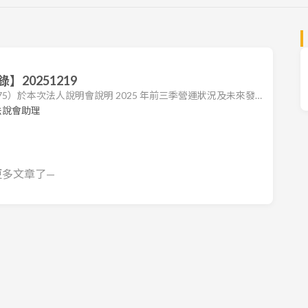
20251219
475）於本次法人說明會說明 2025 年前三季營運狀況及未來發
升值導致的匯兌損失影響，公司前三季獲利較去年同期衰退。展望
法說會助理
建與越南環藝廠的合併整合兩大策略，強化研發、製造與銷售
勢，拓展東南亞市場。公司預期，隨著越南廠營運步入正軌及
更多文章了—