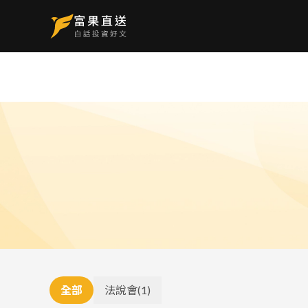
全部
法說會
(
1
)