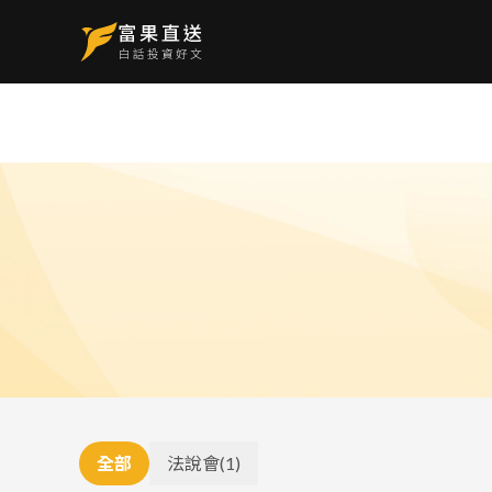
全部
法說會
(
1
)