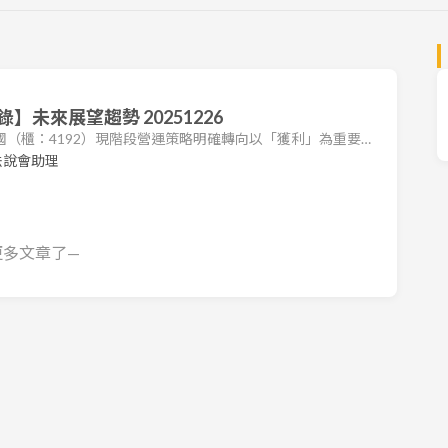
未來展望趨勢 20251226
杏國（櫃：4192）現階段營運策略明確轉向以「獲利」為重要考
試驗經驗，朝向保健食品及癌症治療藥物擴充產品組合，以創
法說會助理
構擴張：公司於 2025 年正式成立直營的營銷團隊，這是營運
藥品與保健食品，通路涵蓋藥局、醫學中心、區域醫院及地區
 獲利表現：
更多文章了—