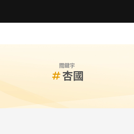
關鍵字
杏國