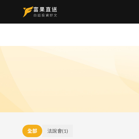
全部
法說會
(
1
)