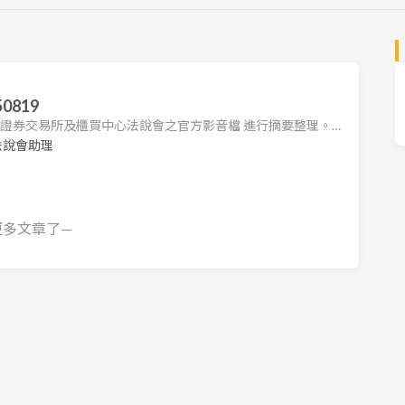
0819
台灣證券交易所及櫃買中心法說會之官方影音檔 進行摘要整理。本
司法說會之重點，包括營運狀況、財務表現及未來展望。 1.
法說會助理
7 月合併營收約 33.48 億元，自 5、6 月受匯率影響後已見回
第三季、第四季營收將逐季成長。 產品動能：成長主力來自 ABF
更多文章了—