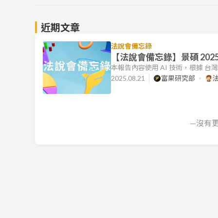
近期文章
法說會備忘錄
【法說會備忘錄】景碩 2025
本報告內容使用 AI 技術，根據 
文件的目標是協助讀者快速理解各公
2025.08.21
富果研究部
營運摘要 近期營運：公司 2025 年 
升。展望 2025 年下半年，預期
載板，尤其
—沒有