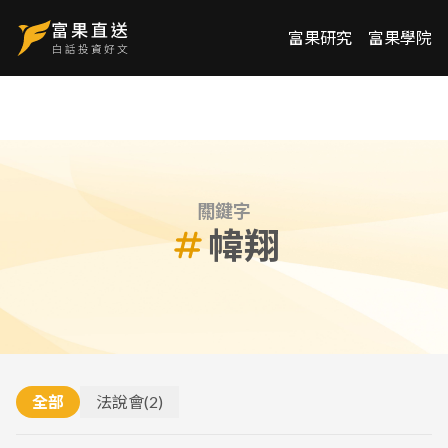
富果研究
富果學院
關鍵字
幃翔
全部
法說會
(
2
)