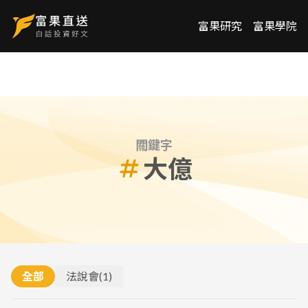
富果研究
富果學院
關鍵字
大億
全部
法說會
(
1
)