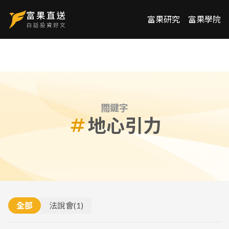
富果研究
富果學院
關鍵字
地心引力
全部
法說會
(
1
)