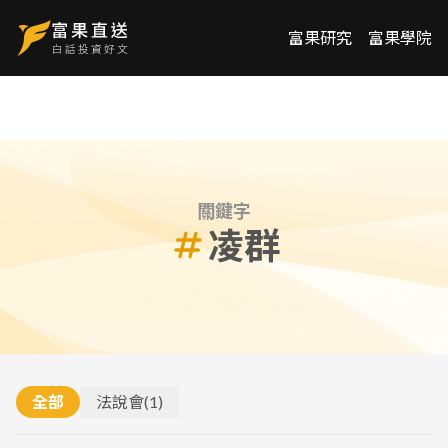
富果研究
富果學院
關鍵字
凌群
全部
法說會
(
1
)