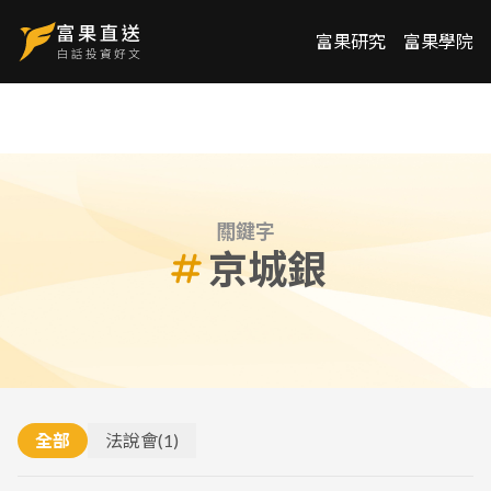
富果研究
富果學院
關鍵字
京城銀
全部
法說會
(
1
)