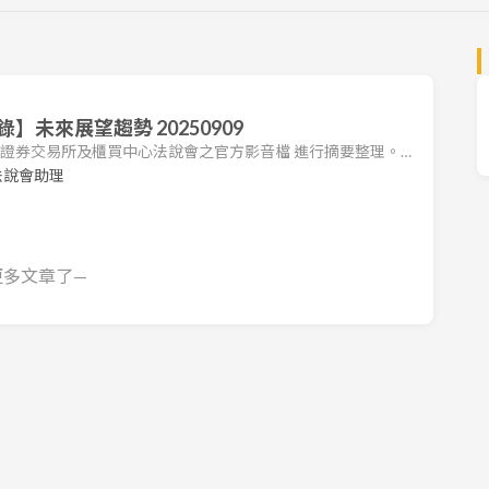
未來展望趨勢 20250909
台灣證券交易所及櫃買中心法說會之官方影音檔 進行摘要整理。本
司法說會之重點，包括營運狀況、財務表現及未來展望。 1.
法說會助理
5 年上半年度營運表現亮眼，營收達 106.22 億元，創下近年新
餘 (EPS) 為 1.79 元。公司目前以「商用」、「住辦」及「永
更多文章了—