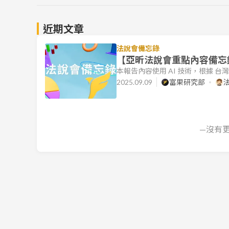
近期文章
法說會備忘錄
【亞昕法說會重點內容備忘錄】
本報告內容使用 AI 技術，根據 
文件的目標是協助讀者快速理解各公
2025.09.09
富果研究部
亞昕營運摘要 亞昕國際開發於 202
高，稅後淨利為 11.74 億元，每股盈
續」三
—沒有