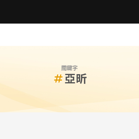
關鍵字
亞昕