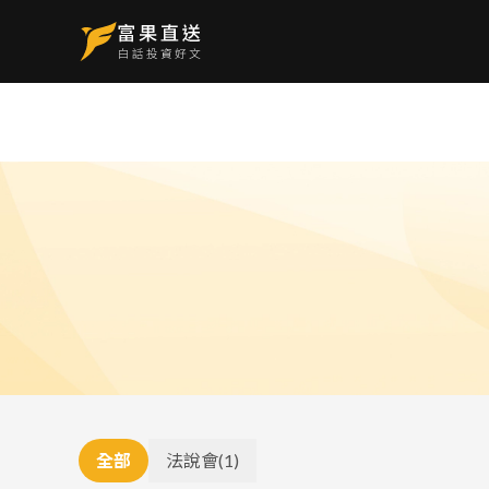
全部
法說會
(
1
)