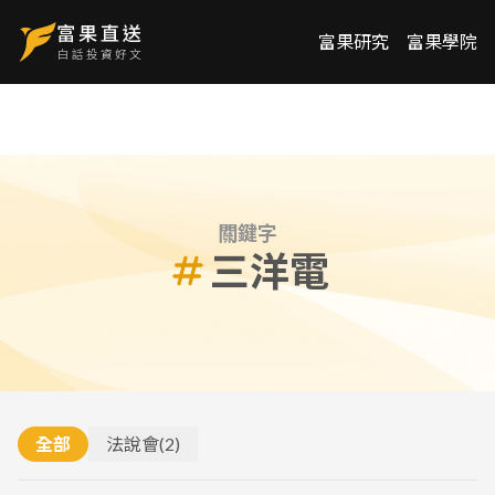
富果研究
富果學院
關鍵字
三洋電
全部
法說會
(
2
)