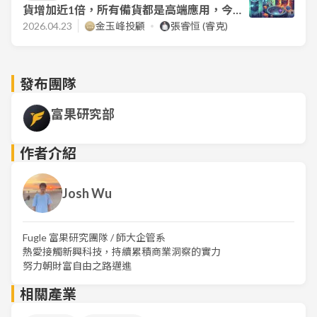
貨增加近1倍，所有備貨都是高端應用，今年
獲利倍數成長！
2026.04.23
金玉峰投顧
張睿恒 (睿克)
發布團隊
富果研究部
作者介紹
Josh Wu
Fugle 富果研究團隊 / 師大企管系
熱愛接觸新興科技，持續累積商業洞察的實力
努力朝財富自由之路邁進
相關產業