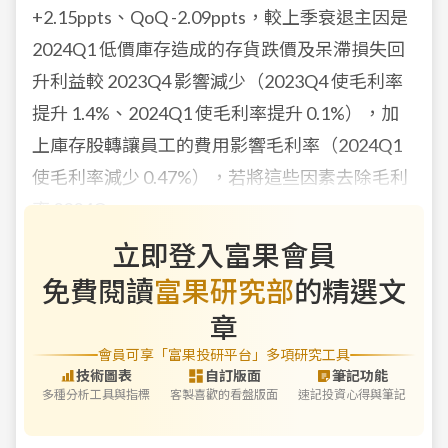
+2.15ppts、QoQ -2.09ppts，較上季衰退主因是
2024Q1 低價庫存造成的存貨跌價及呆滯損失回
升利益較 2023Q4 影響減少（2023Q4 使毛利率
提升 1.4%、2024Q1 使毛利率提升 0.1%），加
上庫存股轉讓員工的費用影響毛利率（2024Q1
使毛利率減少 0.47%），若將這些因素去除毛利
率 2024Q
立即登入富果會員
免費閱讀
富果研究部
的精選文
章
會員可享「富果投研平台」多項研究工具
技術圖表
自訂版面
筆記功能
多種分析工具與指標
客製喜歡的看盤版面
速記投資心得與筆記