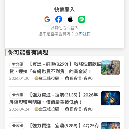
快速登入
以其他方式登入
還不是富果會員嗎？
立即註冊
你可能會有興趣
【買進 – 群聯(8299) 】戰略性借款備
公開
貨，迎接「有錢也買不到貨」的黃金期！
2026.04.30
金玉峰投顧
張睿恒 (睿克)
【強力買進 – 凌航(3135) 】2026年
公開
展望與獲利明確，價值嚴重被低估！
2026.04.24
金玉峰投顧
張睿恒 (睿克)
【強力買進 – 宜鼎(5289) 】4Q25存
公開