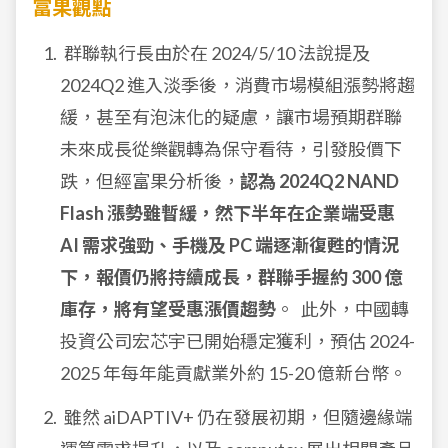
富果觀點
群聯執行長由於在 2024/5/10 法說提及
2024Q2 進入淡季後，消費市場模組漲勢將趨
緩，甚至有泡沫化的疑慮，讓市場預期群聯
未來成長從樂觀轉為保守看待，引發股價下
跌，但經富果分析後，
認為 2024Q2 NAND
Flash 漲勢雖暫緩，然下半年在企業端受惠
AI 需求強勁、手機及 PC 端逐漸復甦的情況
下，報價仍將持續成長，群聯手握約 300 億
庫存，將有望受惠漲價趨勢
。
此外，中國轉
投資公司宏芯宇已開始穩定獲利，預估 2024-
2025 年每年能貢獻業外約 15-20 億新台幣。
雖然 aiDAPTIV+ 仍在發展初期，但隨邊緣端