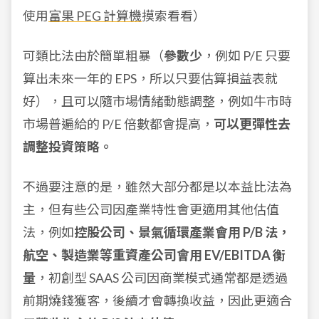
使用
富果 PEG 計算機
摸索看看）
可類比法由於簡單粗暴（
參數少
，例如 P/E 只要
算出未來一年的 EPS，所以只要估算損益表就
好），且可以隨市場情緒動態調整，例如牛市時
市場普遍給的 P/E 倍數都會提高，
可以更彈性去
調整投資策略。
不過要注意的是，雖然大部分都是以本益比法為
主，但有些公司因產業特性會更適用其他估值
法，例如
控股公司、景氣循環產業會用 P/B 法，
航空、製造業等重資產公司會用 EV/EBITDA 衡
量
，初創型 SAAS 公司因商業模式通常都是透過
前期燒錢獲客，後續才會轉換收益，因此更適合