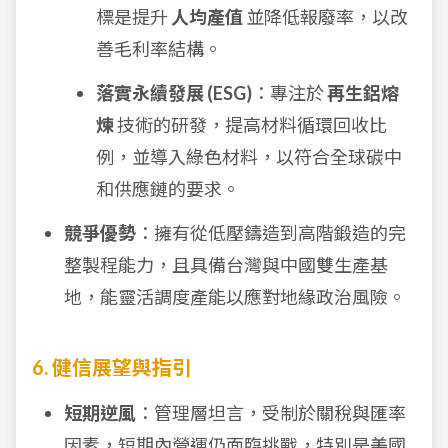
標是提升
人均產值
並降低報廢率，以改
善毛利率結構。
落實永續發展 (ESG)
：專注於
再生鋁熔
煉
技術的研發，提高材料循環回收比
例，並導入綠色材料，以符合全球碳中
和供應鏈的要求。
競爭優勢
：擁有從低壓鑄造到高階鍛造的完
整製程能力，且具備台灣與中國雙生產基
地，能靈活調度產能以應對地緣政治風險。
6. 健信展望與指引
短期逆風
：管理層坦言，受制於關稅與匯率
因素，短期內營運仍面臨挑戰，特別是美國