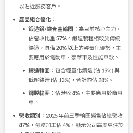
以貼近服務客戶。
產品組合優化
：
鍛造鋁/鎂合金輪圈
：為目前核心主力，
佔營收比重
57%
。鍛造製程相較於傳統
鑄造，具備
20% 以上
的輕量化優勢，主
要應用於電動車、豪華車及性能車款。
鑄造輪圈
：包含輕量化鑄造 (佔 15%) 與
低壓鑄造 (佔 13%)，合計約佔 28%。
鋼製輪圈
：佔營收
8%
，主要應用於商用
車。
營收類別
：2025 年前三季輪圈銷售佔總營收
87%
，勞務加工佔 4%，顯示公司高度專注於