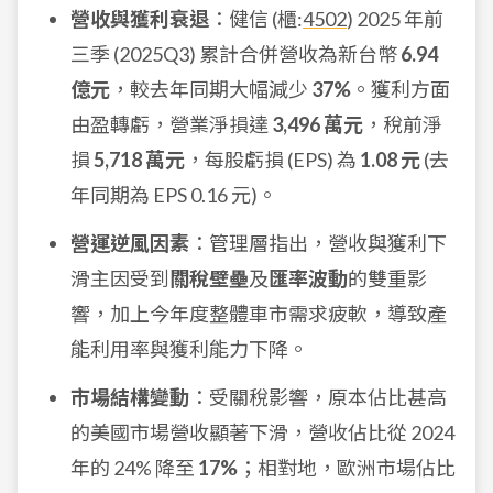
營收與獲利衰退
：健信 (櫃:
4502
) 2025 年前
三季 (2025Q3) 累計合併營收為新台幣
6.94
億元
，較去年同期大幅減少
37%
。獲利方面
由盈轉虧，營業淨損達
3,496 萬元
，稅前淨
損
5,718 萬元
，每股虧損 (EPS) 為
1.08 元
(去
年同期為 EPS 0.16 元)。
營運逆風因素
：管理層指出，營收與獲利下
滑主因受到
關稅壁壘
及
匯率波動
的雙重影
響，加上今年度整體車市需求疲軟，導致產
能利用率與獲利能力下降。
市場結構變動
：受關稅影響，原本佔比甚高
的美國市場營收顯著下滑，營收佔比從 2024
年的 24% 降至
17%
；相對地，歐洲市場佔比