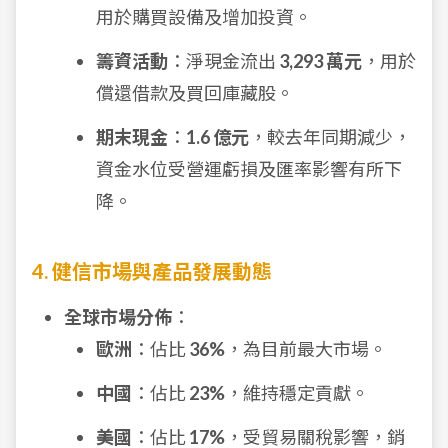
用於購買設備及增加投資。
籌資活動
：淨現金流出
3,293 萬元
，用於
償還借款及買回庫藏股。
期末現金
：
1.6 億元
，較去年同期減少，
資金水位受營運虧損及匯率影響有所下
降。
4. 健信市場與產品發展動態
全球市場分佈
：
歐洲
：佔比
36%
，為目前最大市場。
中國
：佔比
23%
，維持穩定貢獻。
美國
：佔比
17%
，受貿易關稅影響，銷