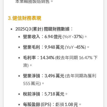
本業輪圈製造銷售。
3. 健信財務表現
2025Q3 (累計) 關鍵財務數據
：
營業收入
：
6.94 億元
(YoY
-37%
)。
營業毛利
：
9,948 萬元
(YoY
-45%
)。
毛利率
：
14.34%
(較去年同期 16.47% 下
滑)。
營業淨損
：
3,496 萬元
(去年同期為獲利
555 萬元)。
稅前淨損
：
5,718 萬元
。
每股盈餘 (EPS)
：虧損
1.08 元
。