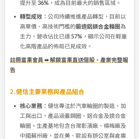
提升至
36%
，成為目前最大的銷售區域。
轉型成效
：公司持續推進產品轉型，目前以
高單價、高技術門檻的
鍛造鋁鎂合金輪圈
為
主力，營收佔比已達
57%
，顯示公司在輕量
化高階產品的佈局已見成效。
註冊富果會員 ➠ 解鎖富果直送個股、產業完整報
告
2. 健信主要業務與產品組合
核心業務
：健信專注於汽車輪圈的製造、加
工與出口，產品涵蓋鋼圈、鋁合金及鎂合金
輪圈。生產基地包含台灣彰濱廠、楊梅廠及
中國蘇州廠，並在美、歐設有辦公室與倉庫