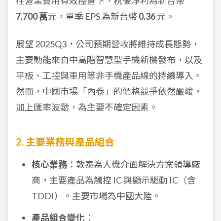
在營業費用有效控管下，稅後淨利為新台幣
7,700 萬
元，單季 EPS 為新台幣
0.36
元。
展望 2025Q3，公司預期營收將維持成長態勢，
主要動能來自中高階智慧型手機新機發布，以及
平板、工控與車用等非手機產品線的持續導入。
然而，中國市場「內卷」的價格競爭依然嚴峻，
加上匯率波動，為主要不確定因素。
2. 主要業務與產品組合
核心業務
：敦泰為人機介面解決方案領導廠
商，主要產品為觸控 IC 與顯示驅動 IC（含
TDDI）。主要市場為中國大陸。
產品組合變化
：