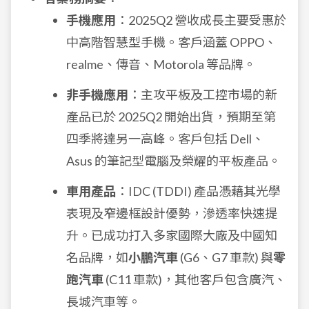
手機應用
：2025Q2 營收成長主要受惠於
中高階智慧型手機。客戶涵蓋 OPPO、
realme、傳音、Motorola 等品牌。
非手機應用
：主攻平板及工控市場的新
產品已於 2025Q2 開始出貨，預期至第
四季將達另一高峰。客戶包括 Dell、
Asus 的筆記型電腦及榮耀的平板產品。
車用產品
：IDC (TDDI) 產品憑藉其光學
表現及窄邊框設計優勢，滲透率快速提
升。已成功打入多家國際大廠及中國知
名品牌，如
小鵬汽車
(G6、G7 車款) 與
零
跑汽車
(C11 車款)，其他客戶包含廣汽、
長城汽車等。