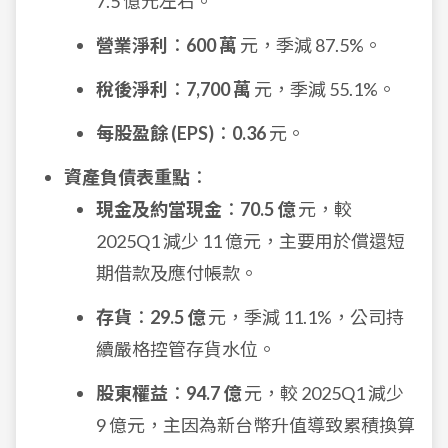
7.5 億元左右。
營業淨利
：
600 萬
元，季減 87.5%。
稅後淨利
：
7,700 萬
元，季減 55.1%。
每股盈餘 (EPS)
：
0.36
元。
資產負債表重點
：
現金及約當現金
：
70.5 億
元，較
2025Q1 減少 11 億元，主要用於償還短
期借款及應付帳款。
存貨
：
29.5 億
元，季減 11.1%，公司持
續嚴格控管存貨水位。
股東權益
：
94.7 億
元，較 2025Q1 減少
9 億元，主因為新台幣升值導致累積換算