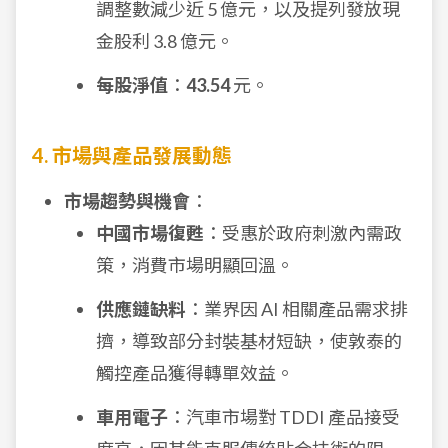
調整數減少近 5 億元，以及提列發放現
金股利 3.8 億元。
每股淨值
：
43.54
元。
4. 市場與產品發展動態
市場趨勢與機會
：
中國市場復甦
：受惠於政府刺激內需政
策，消費市場明顯回溫。
供應鏈缺料
：業界因 AI 相關產品需求排
擠，導致部分封裝基材短缺，使敦泰的
觸控產品獲得轉單效益。
車用電子
：汽車市場對 TDDI 產品接受