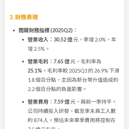
3. 財務表現
關鍵財務指標 (2025Q2)
：
營業收入
：
30.52 億
元，季增 2.0%，年
增 2.5%。
營業毛利
：
7.65 億
元，毛利率為
25.1%
。毛利率較 2025Q1 的 26.9% 下滑
1.8 個百分點，主因為新台幣升值造成約
2.2 個百分點的負面影響。
營業費用
：
7.59 億
元，與前一季持平。
公司持續投入研發，截至季末員工人數
約 874 人。預估未來單季費用將控制在