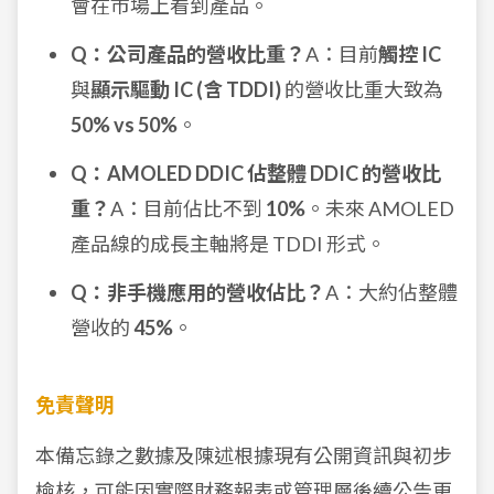
會在市場上看到產品。
Q：公司產品的營收比重？
A：目前
觸控 IC
與
顯示驅動 IC (含 TDDI)
的營收比重大致為
50% vs 50%
。
Q：AMOLED DDIC 佔整體 DDIC 的營收比
重？
A：目前佔比不到
10%
。未來 AMOLED
產品線的成長主軸將是 TDDI 形式。
Q：非手機應用的營收佔比？
A：大約佔整體
營收的
45%
。
免責聲明
本備忘錄之數據及陳述根據現有公開資訊與初步
檢核，可能因實際財務報表或管理層後續公告更