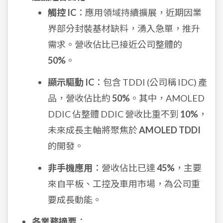
觸控 IC
：應用領域持續擴展，近期因業
界部分封裝基材缺料，湧入急單，推升
需求。營收佔比已接近公司整體的
50%
。
顯示驅動 IC
：包含 TDDI (公司稱 IDC) 產
品，營收佔比約
50%
。其中，AMOLED
DDIC 佔整體 DDIC 營收比重不到
10%
，
未來成長主軸將聚焦於
AMOLED TDDI
的開發。
非手機應用
：營收佔比已達
45%
，主要
來自平板、工控及車用市場，為公司重
要成長動能。
各業務摘要
：