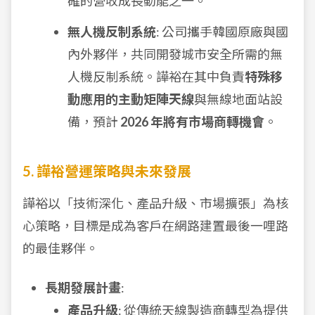
確的營收成長動能之一。
無人機反制系統
: 公司攜手韓國原廠與國
內外夥伴，共同開發城市安全所需的無
人機反制系統。譁裕在其中負責
特殊移
動應用的主動矩陣天線
與無線地面站設
備，預計
2026 年將有市場商轉機會
。
5. 譁裕營運策略與未來發展
譁裕以「技術深化、產品升級、市場擴張」為核
心策略，目標是成為客戶在網路建置最後一哩路
的最佳夥伴。
長期發展計畫
:
產品升級
: 從傳統天線製造商轉型為提供