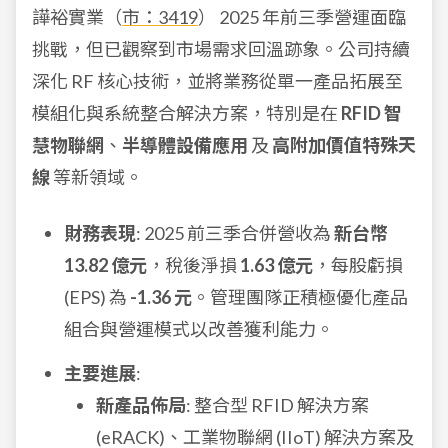
譁裕實業（
市：3419
） 2025 年前三季營運面臨
挑戰，但已觀察到市場需求回溫跡象。公司持續
深化 RF 核心技術，並將業務從單一產品拓展至
模組化與系統整合解決方案，特別是在
RFID 智
慧物聯網
、
半導體設備應用
及
高附加價值特殊天
線
等新領域。
財務表現
: 2025 前三季合併營收為
新台幣
13.82 億元
，稅後淨損
1.63 億元
，每股虧損
(EPS) 為
-1.36 元
。管理團隊正積極優化產品
組合與營運模式以改善獲利能力。
主要進展
:
新產品佈局
: 整合型 RFID 解決方案
(eRACK)、工業物聯網 (IIoT) 解決方案及