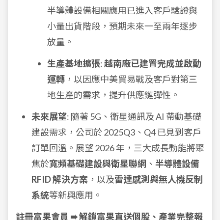
半導體設備相關應用已進入客戶驗證與
小量出貨階段，預期未來一至兩年逐步
放量。
生產基地擴張
:
越南廠已建置完成並啟動
運轉
，以因應中美貿易戰及客戶對第三
地生產的需求，提升供應鏈彈性。
未來展望
: 隨著 5G、衛星通訊及 AI 帶動基礎
建設需求，公司於 2025Q3、Q4 已見到客戶
訂單回溫。展望 2026 年，三大成長動能將聚
焦於
寬頻基礎建設與衛星聯網
、
半導體設備
RFID 解決方案
，以及
雷達感測與無人機反制
系統
等新興應用。
註冊富果會員 ➠ 解鎖富果直送個股、產業完整報