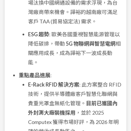
場汰換中國網通設備的需求浮現，為台
灣廠商帶來機會。譁裕的越南廠可滿足
客戶 TAA (貿易協定法) 需求。
ESG 趨勢
: 歐美各國重視智慧能源管理以
降低碳排，帶動
5G 物聯網與智慧電網
相
關應用成長，成為譁裕下一波成長動
能。
重點產品進展
:
E-Rack RFID 解決方案
: 此方案整合 RFID
技術，提供半導體廠客戶智慧化聯網與
貴重光罩盒無紙化管理。
目前已獲國內
外封測大廠裝機採用
，並於 2025
Computex 獲得市場好評，為 2026 年明