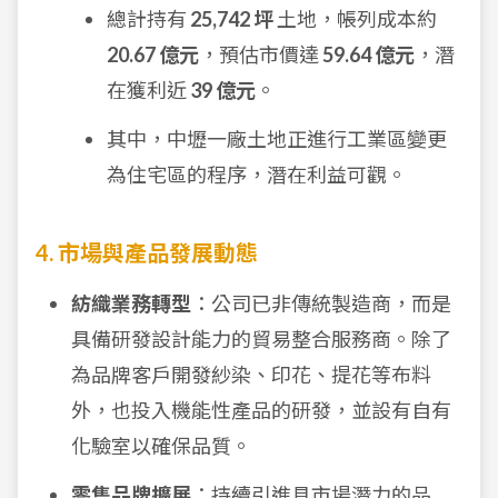
總計持有
25,742 坪
土地，帳列成本約
20.67 億元
，預估市價達
59.64 億元
，潛
在獲利近
39 億元
。
其中，中壢一廠土地正進行工業區變更
為住宅區的程序，潛在利益可觀。
4. 市場與產品發展動態
紡織業務轉型
：公司已非傳統製造商，而是
具備研發設計能力的貿易整合服務商。除了
為品牌客戶開發紗染、印花、提花等布料
外，也投入機能性產品的研發，並設有自有
化驗室以確保品質。
零售品牌擴展
：持續引進具市場潛力的品