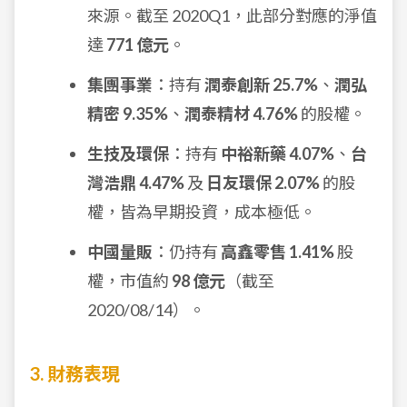
來源。截至 2020Q1，此部分對應的淨值
達
771 億元
。
集團事業
：持有
潤泰創新 25.7%
、
潤弘
精密 9.35%
、
潤泰精材 4.76%
的股權。
生技及環保
：持有
中裕新藥 4.07%
、
台
灣浩鼎 4.47%
及
日友環保 2.07%
的股
權，皆為早期投資，成本極低。
中國量販
：仍持有
高鑫零售 1.41%
股
權，市值約
98 億元
（截至
2020/08/14）。
3. 財務表現