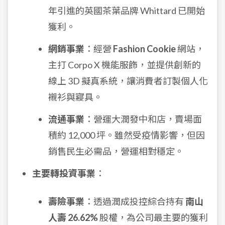
年引進的英國茶葉品牌 Whittard 已開始
獲利。
網銷事業
：經營
Fashion Cookie
網站，
主打 Corpo X 機能服飾，並提供創新的
線上 3D 擬真系統，讓消費者訂製個人化
襯衫與寢具。
流通事業
：營運大潤發中和店，賣場面
積約 12,000 坪。雖然受疫情影響，但因
銷售民生必需品，營運相對穩定。
主要轉投資事業
：
壽險事業
：透過潤成投控綜合持有
南山
人壽 26.62%
股權，為公司最主要的獲利