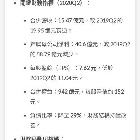
關鍵財務指標（2020Q2）
：
合併營收：
15.47 億元
，較 2019Q2 的
19.95 億元衰退。
歸屬母公司淨利：
40.6 億元
，較 2019Q2
的 58.79 億元減少。
每股盈餘（EPS）：
7.62 元
，低於
2019Q2 的 11.04 元。
合併權益：
942 億元
，每股淨值約
152
元
。
負債比率：降至
29%
，財務結構持續改
善。
財務驅動與挑戰
：