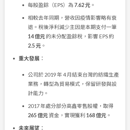
每股盈餘（EPS）為
7.62 元
。
相較去年同期，營收因疫情影響略有衰
退。稅後淨利減少主因是本期支付一筆
14 億元
的未分配盈餘稅，影響 EPS 約
2.5 元
。
重大發展
：
公司於 2019 年 4 月結束台灣的紡織生產
業務，轉型為貿易模式，保留研發與設
計能力。
2017 年處分部分高鑫零售股權，取得
265 億元
資金，實現獲利
168 億元
。
未來展望
：