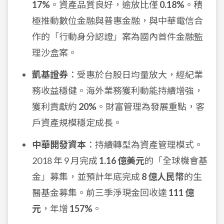
17%
。資產品質良好，逾放比僅
0.18%
。積
極推動數位金融與普惠金融，與中華電信合
作的「行動身分認證」案為國內首件金融監
理沙盒案。
凱基證券
：受惠於台股日均量放大，經紀業
務收益穩健。海外業務獲利動能持續增強，
獲利貢獻約
20%
。財富管理為發展重點，客
戶資產規模穩定成長。
中華開發資本
：持續轉型為資產管理模式。
2018 年 9 月完成
1.16 億美元
的「全球機會基
金」募集，並預計年底完成
8 億人民幣
的生
醫基金募集。前三季淨現金回收達
111 億
元
，年增
157%
。