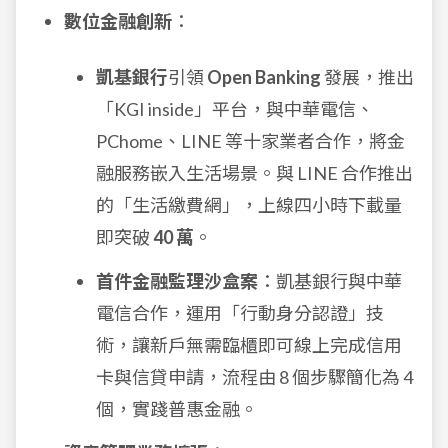
數位金融創新
：
凱基銀行
引領
Open Banking
發展，推出
「KGI inside」平台，與中華電信、
PChome、LINE 等十家業者合作，將金
融服務嵌入生活場景。與 LINE 合作推出
的「生活繳費網」，上線四小時下載量
即突破
40 萬
。
首件金融監理沙盒案
：凱基銀行與中華
電信合作，運用「行動身分認證」技
術，讓新戶無需臨櫃即可線上完成信用
卡與信貸申請，流程由 8 個步驟簡化為 4
個，實踐普惠金融。