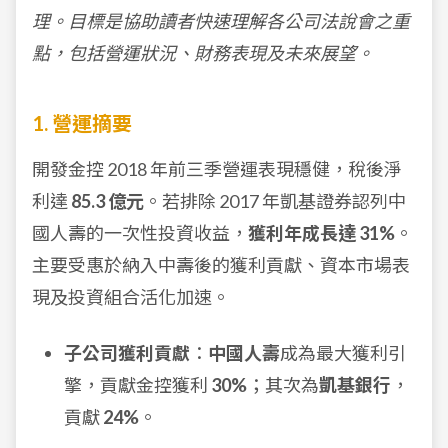
理。目標是協助讀者快速理解各公司法說會之重
點，包括營運狀況、財務表現及未來展望。
1. 營運摘要
開發金控 2018 年前三季營運表現穩健，稅後淨
利達
85.3 億元
。若排除 2017 年凱基證券認列中
國人壽的一次性投資收益，
獲利年成長達 31%
。
主要受惠於納入中壽後的獲利貢獻、資本市場表
現及投資組合活化加速。
子公司獲利貢獻
：
中國人壽
成為最大獲利引
擎，貢獻金控獲利
30%
；其次為
凱基銀行
，
貢獻
24%
。