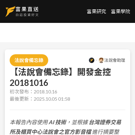
富果研究
富果學院
法說會備忘錄
法說會助理
【法說會備忘錄】開發金控
20181016
初次發布：
2018.10.16
最後更新：
2025.10.05 01:58
本報告內容使用
AI 技術
，並根據
台灣證券交易
所及櫃買中心法說會之官方影音檔
進行摘要整