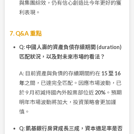
與集團綜效，仍有信心創造比今年更好的獲
利表現。
7. Q&A 重點
Q: 中國人壽的資產負債存續期間 (duration)
匹配狀況，以及對未來市場的看法？
A: 目前資產與負債的存續期間約在
15 至 16
年
之間，已達完全匹配。因應市場波動，已
於 9 月初減持國內外股票部位近
20%
。預期
明年市場波動將加大，投資策略會更加謹
慎。
Q: 凱基銀行房貸成長三成，資本適足率是否