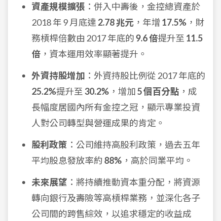
資產規模擴張
：併入中壽後，金控總資產於
2018 年 9 月底達
2.78 兆元
，年增
17.5%
，財
務槓桿倍數由 2017 年底的
9.6 倍
提升至
11.5
倍
，資本運用效率顯著提升。
外資持股增加
：外資持股比例從 2017 年底的
25.2%
提升至
30.2%
，增加
5 個百分點
，成
長幅度居國內所有金控之冠，顯示專業投資
人對公司轉型與營運成果的肯定。
股利政策
：公司維持高股利政策，過去五年
平均股息發放率約
88%
，高於同業平均。
未來展望
：將持續推動資本重分配，將資源
轉向銀行及壽險等高槓桿業務，並深化各子
公司間的跨售綜效，以追求穩定的收益成