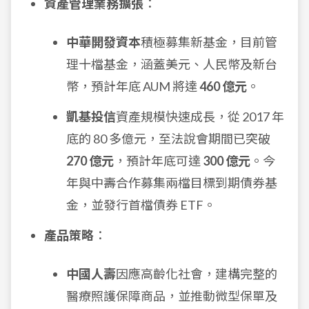
資產管理業務擴張
：
中華開發資本
積極募集新基金，目前管
理十檔基金，涵蓋美元、人民幣及新台
幣，預計年底 AUM 將達
460 億元
。
凱基投信
資產規模快速成長，從 2017 年
底的 80 多億元，至法說會期間已突破
270 億元
，預計年底可達
300 億元
。今
年與中壽合作募集兩檔目標到期債券基
金，並發行首檔債券 ETF。
產品策略
：
中國人壽
因應高齡化社會，建構完整的
醫療照護保障商品，並推動微型保單及