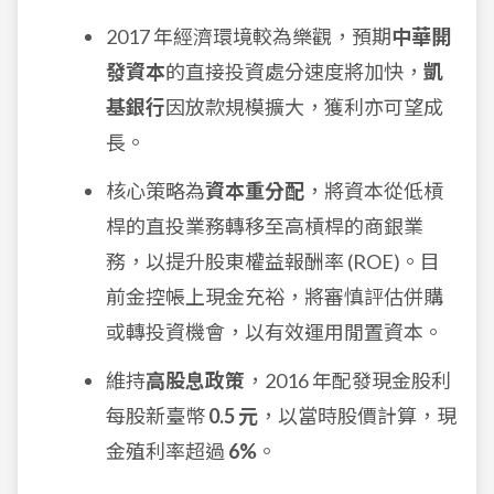
2017 年經濟環境較為樂觀，預期
中華開
發資本
的直接投資處分速度將加快，
凱
基銀行
因放款規模擴大，獲利亦可望成
長。
核心策略為
資本重分配
，將資本從低槓
桿的直投業務轉移至高槓桿的商銀業
務，以提升股東權益報酬率 (ROE)。目
前金控帳上現金充裕，將審慎評估併購
或轉投資機會，以有效運用閒置資本。
維持
高股息政策
，2016 年配發現金股利
每股新臺幣
0.5 元
，以當時股價計算，現
金殖利率超過
6%
。