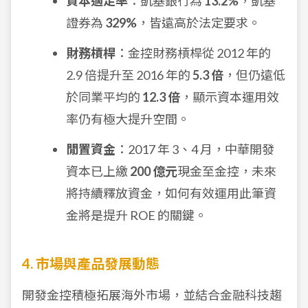
資本適足率
：凱基銀行為
13.2%
，凱基
證券為
329%
，皆遠高於法定要求。
財務槓桿
：金控財務槓桿從 2012 年的
2.9 倍提升至 2016 年的
5.3 倍
，但仍遠低
於同業平均的
12.3 倍
，顯示資本運用效
率仍有極大提升空間。
閒置資金
：2017 年 3、4 月，中華開發
資本已上繳
200 億元
現金至金控，未來
將持續釋放資金，如何有效運用此筆資
金將是提升 ROE 的關鍵。
4. 市場與產品發展動態
開發金控積極拓展海外市場，並結合金融科技趨