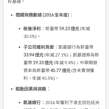
好基礎。
關鍵財務數據 (2016 全年度)
：
稅後淨利
：新臺幣
59.23 億元
(年減
30.5%)。
子公司獲利貢獻
：凱基銀行為新臺幣
33.94 億元
(年減 27.1%)；凱基證券為新
臺幣
19.33 億元
(年減 9.4%)；中華開發
資本為新臺幣
45.77 億元
(含未實現獲
利，年減 45.5%)。
驅動因素與挑戰
：
凱基銀行
：2016 年獲利下滑主因包括央