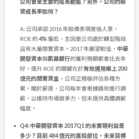
公司會是主要的成長動能？另外，公司的薪
資成長率如何？
A: 公司承認 2016 年股價表現差強人意，
ROE 約
4%
偏低，主因是公司處於轉型階段
且有大量閒置資本。2017 年展望較佳，
中華
開發資本
與
凱基銀行
的獲利預期都會比去年
好。提升 ROE 的關鍵在於
有效運用帳上 200
億元的閒置資金
，公司正積極評估各種方
案。關於薪資，公司每年會根據績效進行調
薪，以維持市場競爭力，但未提供具體調薪
幅度。
Q4: 中華開發資本 2017Q1 的未實現利益是
多少？目前 484 億元的直投部位，未來目標