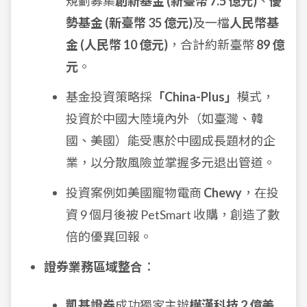
規劃募集
創新基金 (新臺幣 7.5 億元)
、
優
勢基金 (新臺幣 35 億元)
及一檔
人民幣基
金 (人民幣 10 億元)
，合計約新臺幣
89 億
元
。
基金投資策略採
「China-Plus」
模式，
投資於中國大陸境內外（如臺灣、韓
國、美國）能受惠於中國成長題材的企
業，以分散風險並掌握多元退出管道。
投資案例如美國寵物電商
Chewy
，在投
資 9 個月後被 PetSmart 收購，創造了數
倍的優異回報。
證券業務區域整合
：
凱基證券
成功獨家主辦
樺漢科技 2 億美