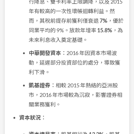
行降息、雙卡利率上限調降，以及 2015
年有較高的一次性壞帳迴轉利益。然
而，其稅前提存前獲利僅衰退
7%
，優於
同業平均的 9%。放款年增率
15.8%
，為
未來利息收入奠定基礎。
中華開發資本
：2016 年因資本市場波
動，延遲部分投資部位的處分，導致獲
利下滑。
凱基證券
：相較 2015 年熱絡的亞洲股
市，2016 年市場較為沉寂，影響證券相
關業務獲利。
資本狀況
：