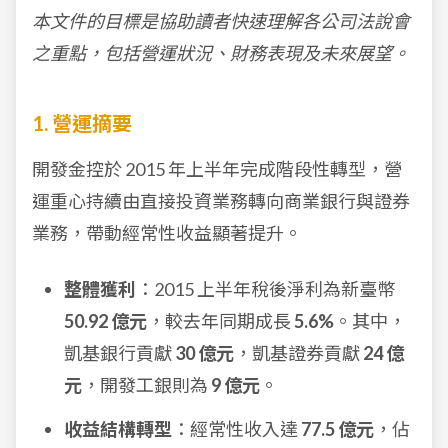
本文件的目標是協助讀者快速理解各公司法說會
之重點，包括營運狀況、財務表現及未來展望。
1. 營運摘要
開發金控於 2015 年上半年完成階段性轉型，營
運重心持續由直接投資業務轉向商業銀行與證券
業務，帶動經常性收益顯著提升。
整體獲利
：2015 上半年稅後淨利為新臺幣
50.92 億元
，較去年同期成長
5.6%
。其中，
凱基銀行貢獻
30 億元
，凱基證券貢獻
24 億
元
，開發工銀則為
9 億元
。
收益結構轉型
：經常性收入達
77.5 億元
，佔