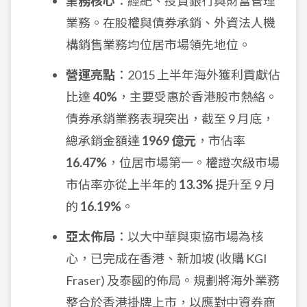
業務核心
：經紀、投資銀行與財富管理
業務。在股權與債券承銷、外資法人機
構銷售業務均位居市場領先地位。
營運亮點
：2015 上半年海外獲利貢獻佔
比達
40%
，主要受惠於香港股市熱絡。
債券承銷業務表現突出，截至 9 月底，
總承銷金額達
1969 億元
，市佔率
16.47%
，位居市場第一。權證次級市場
市佔率亦從上半年的
13.3%
提升至 9 月
的
16.19%
。
亞太佈局
：以大中華與東協市場為核
心，已完成在香港、新加坡 (收購 KGI
Fraser) 及泰國的佈局。規劃將海外業務
整合於香港掛牌上市，以應對中資券商