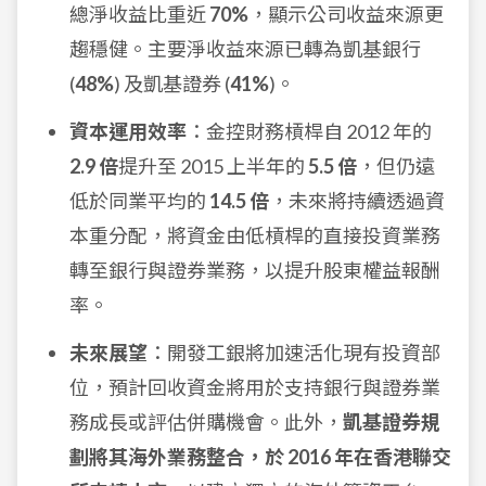
總淨收益比重近
70%
，顯示公司收益來源更
趨穩健。主要淨收益來源已轉為凱基銀行
(
48%
) 及凱基證券 (
41%
)。
資本運用效率
：金控財務槓桿自 2012 年的
2.9 倍
提升至 2015 上半年的
5.5 倍
，但仍遠
低於同業平均的
14.5 倍
，未來將持續透過資
本重分配，將資金由低槓桿的直接投資業務
轉至銀行與證券業務，以提升股東權益報酬
率。
未來展望
：開發工銀將加速活化現有投資部
位，預計回收資金將用於支持銀行與證券業
務成長或評估併購機會。此外，
凱基證券規
劃將其海外業務整合，於 2016 年在香港聯交