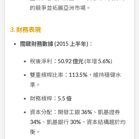
的競爭並拓展亞洲市場。
3. 財務表現
關鍵財務數據 (2015 上半年)
：
稅後淨利：
50.92 億元
(年增
5.6%
)
雙重槓桿比率：
113.5%
，維持穩健水
準。
財務槓桿：
5.5 倍
資本分配：開發工銀
36%
、凱基證券
34%
、凱基銀行
30%
，資本結構趨於均
衡。