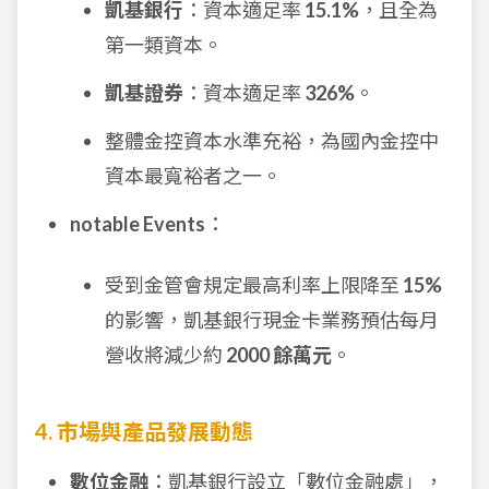
凱基銀行
：資本適足率
15.1%
，且全為
第一類資本。
凱基證券
：資本適足率
326%
。
整體金控資本水準充裕，為國內金控中
資本最寬裕者之一。
notable Events
：
受到金管會規定最高利率上限降至
15%
的影響，凱基銀行現金卡業務預估每月
營收將減少約
2000 餘萬元
。
4. 市場與產品發展動態
數位金融
：凱基銀行設立「數位金融處」，