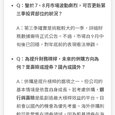
Q：鑒於 7、8 月市場波動劇烈，可否更新第
三季投資部位的狀況？
A：第三季確實是挑戰較大的一季，詳細財
務數據需待正式公告。不過，市場自 9 月中
旬後已回穩，對年底前的表現看法樂觀。
Q：為提升財務槓桿，未來的併購方向為
何？是壽險或證券？國內或國外？
A：併購是提升槓桿的選項之一，但公司的
基本情境是依靠自身成長。若考慮併購，
銀
行與壽險
是能創造最大槓桿效益的平台。目
前會以國內的機會為優先考量。海外併購則
較可能聚焦在證券領域，因為凱基證券在海