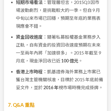
短期市場看法
：管理層坦言，2015Q3 因市
場波動劇烈，是挑戰較大的一季。但自 9 月
中旬以來市場已回穩，預期至年底的業務表
現應會不錯。
資金回收進度
：隨著私募股權基金業務步入
正軌，自有資金的投資回收速度預期在未來
一至兩年內將「加速很多」。2015 年截至 9
月底，現金淨回收已近
100 億元
。
香港上市時程
：凱基證券海外業務上市案已
獲台灣主管機關核准，目標於 2015 年底前備
妥文件，並於
2016 年
視市場時機完成掛牌。
7. Q&A 重點