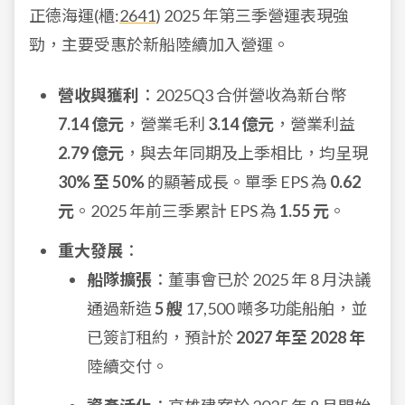
正德海運(櫃:
2641
) 2025 年第三季營運表現強
勁，主要受惠於新船陸續加入營運。
營收與獲利
：2025Q3 合併營收為新台幣
7.14 億元
，營業毛利
3.14 億元
，營業利益
2.79 億元
，與去年同期及上季相比，均呈現
30% 至 50%
的顯著成長。單季 EPS 為
0.62
元
。2025 年前三季累計 EPS 為
1.55 元
。
重大發展
：
船隊擴張
：董事會已於 2025 年 8 月決議
通過新造
5 艘
17,500 噸多功能船舶，並
已簽訂租約，預計於
2027 年至 2028 年
陸續交付。