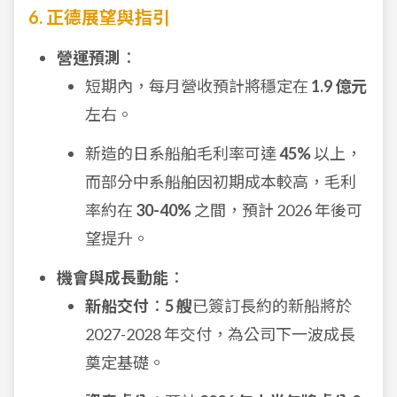
6. 正德展望與指引
營運預測
：
短期內，每月營收預計將穩定在
1.9 億元
左右。
新造的日系船舶毛利率可達
45%
以上，
而部分中系船舶因初期成本較高，毛利
率約在
30-40%
之間，預計 2026 年後可
望提升。
機會與成長動能
：
新船交付
：
5 艘
已簽訂長約的新船將於
2027-2028 年交付，為公司下一波成長
奠定基礎。