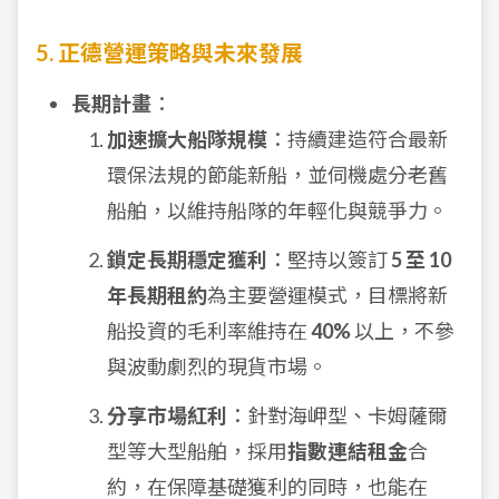
5. 正德營運策略與未來發展
長期計畫
：
加速擴大船隊規模
：持續建造符合最新
環保法規的節能新船，並伺機處分老舊
船舶，以維持船隊的年輕化與競爭力。
鎖定長期穩定獲利
：堅持以簽訂
5 至 10
年長期租約
為主要營運模式，目標將新
船投資的毛利率維持在
40%
以上，不參
與波動劇烈的現貨市場。
分享市場紅利
：針對海岬型、卡姆薩爾
型等大型船舶，採用
指數連結租金
合
約，在保障基礎獲利的同時，也能在