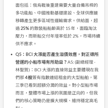
面包括：俄烏戰後重建需要大量自備吊桿的
多功能船、中國推動基礎建設、全球供應鏈
移轉產生更多區域性運輸需求。供給面，超
過
25%
的散裝船船齡高於 15 年，面臨淘汰
壓力，而新船交付年增率低於 2%，市場持續
供不應求。
Q5：BCI 大漲能否產生溢價效應，對正德所
營運的小船市場有所助益？
A5: (副總經理 -
林聖賀)：BCI 大漲的直接效益主要體現在我
們那
4 艘
簽有指數連結租金的大型船舶，第
三季已看到超額分潤的效益。對小型船市場
而言，整體市場上漲的氛圍是正向的，但我
們的核心策略仍是擴大規模、維持穩定高毛