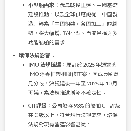
小型船需求
：俄烏戰後重建、中國基礎
建設推動，以及全球供應鏈從「中國製
造」轉為「中國組裝 + 各國加工」的趨
勢，將大幅增加對小型、自備吊桿之多
功能船舶的需求。
環保法規影響
：
IMO 法規延遲
：原訂於 2025 年通過的
IMO 淨零框架相關修正案，因成員國意
見分歧，決議延後一年至 2026 年 10 月
再議，為法規推進增添不確定性。
CII 評級
：公司船隊
93%
的船舶 CII 評級
在 C 級以上，符合現行法規要求，環保
法規對現有營運影響甚微。