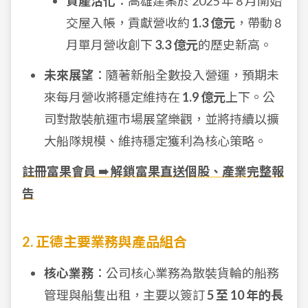
資產活化
：高雄建案於 2025 年 8 月開始
交屋入帳，貢獻營收約
1.3 億元
，帶動 8
月單月營收創下
3.3 億元
的歷史新高。
未來展望
：隨著新船全數投入營運，預期未
來每月營收將穩定維持在
1.9 億元
上下。公
司對散裝航運市場展望樂觀，並將持續以擴
大船隊規模、維持穩定獲利為核心策略。
註冊富果會員 ➠ 解鎖富果直送個股、產業完整報
告
2. 正德主要業務與產品組合
核心業務
：公司核心業務為散裝貨輪的船務
管理與船隻出租，主要以簽訂
5 至 10 年的長