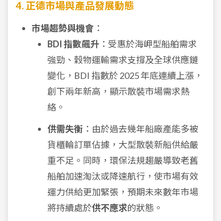
4. 正德市場與產品發展動態
市場趨勢與機會
：
BDI 指數飆升
：受惠於海岬型船舶需求
強勁、穀物運輸需求支撐及全球供應鏈
變化，BDI 指數於 2025 年底連續上漲，
創下兩年新高，顯示散裝市場需求熱
絡。
供需失衡
：由於過去幾年船廠產能多被
貨櫃輪訂單佔據，大型散裝新船供給嚴
重不足。同時，環保法規趨嚴導致老舊
船舶加速淘汰或降速航行，使市場有效
運力供給更加緊張，預期未來數年市場
將持續處於
供不應求
的狀態。