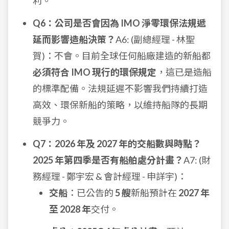
利。
Q6：公司是否會因為 IMO 淨零環保法規遞
延而影響造船決策？
A6: (副總經理 - 林聖
賀)：不會。目前全球任何船廠建造的新船都
必須符合 IMO 現行的環保規定
，這已是造船
的標準配備。法規延遲不影響我們持續打造
高效、環保新船的策略，以維持船隊的長期
競爭力。
Q7：2026 年及 2027 年的交船數與時點？
2025 年第四季是否有船舶處分計畫？
A7: (財
務經理 - 鄭宇宏 & 會計經理 - 申詳宇)：
交船
：已公告的
5 艘
新船預計在
2027 年
至 2028 年
交付。