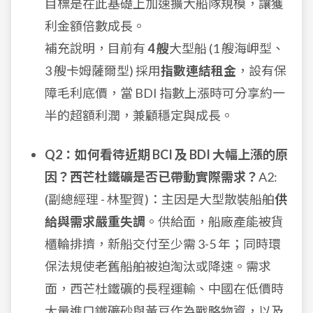
目標是在此基礎上加速擴大船隊規模，讓獲
利金額倍數成長。
補充說明，目前有
4 艘
大型船 (1 艘海岬型、
3 艘卡姆薩爾型) 採用
指數連結租金
，設有保
障毛利底價，當 BDI 指數上漲時可分享約一
半的超額利潤，兼顧穩定與成長。
Q2：如何看待近期 BCI 及 BDI 大幅上漲的原
因？西芒杜鐵礦是否已帶動實際需求？
A2:
(副總經理 - 林聖賀)：主因是大型散裝船舶
供
給與需求嚴重失調
。供給面，船廠產能被貨
櫃輪排擠，新船交付至少需 3-5 年；同時環
保法規使老舊船舶被迫淘汰或降速。需求
面，西芒杜鐵礦的長程運輸、中國在低價時
大量進口鐵礦砂與黃豆作為戰略物資，以及