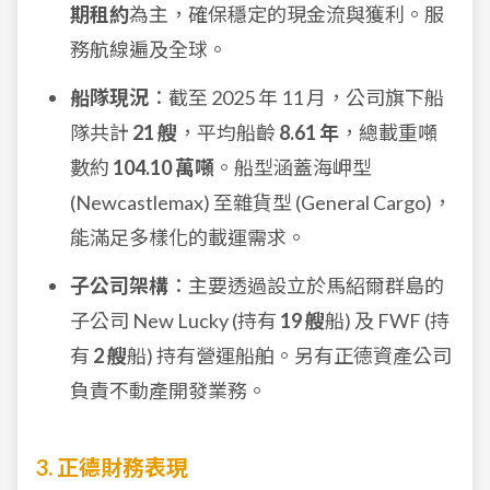
期租約
為主，確保穩定的現金流與獲利。服
務航線遍及全球。
船隊現況
：截至 2025 年 11 月，公司旗下船
隊共計
21 艘
，平均船齡
8.61 年
，總載重噸
數約
104.10 萬噸
。船型涵蓋海岬型
(Newcastlemax) 至雜貨型 (General Cargo)，
能滿足多樣化的載運需求。
子公司架構
：主要透過設立於馬紹爾群島的
子公司 New Lucky (持有
19 艘
船) 及 FWF (持
有
2 艘
船) 持有營運船舶。另有正德資產公司
負責不動產開發業務。
3. 正德財務表現