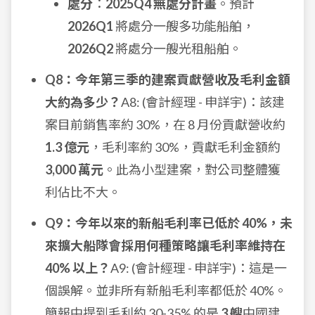
處分
：
2025Q4 無處分計畫
。預計
2026Q1
將處分一艘多功能船舶，
2026Q2
將處分一艘光租船舶。
Q8：今年第三季的建案貢獻營收及毛利金額
大約為多少？
A8: (會計經理 - 申詳宇)：該建
案目前銷售率約 30%，在 8 月份貢獻營收約
1.3 億元
，毛利率約 30%，貢獻毛利金額約
3,000 萬元
。此為小型建案，對公司整體獲
利佔比不大。
Q9：今年以來的新船毛利率已低於 40%，未
來擴大船隊會採用何種策略讓毛利率維持在
40% 以上？
A9: (會計經理 - 申詳宇)：這是一
個誤解。並非所有新船毛利率都低於 40%。
簡報中提到毛利約 30-35% 的是
3 艘
中國建