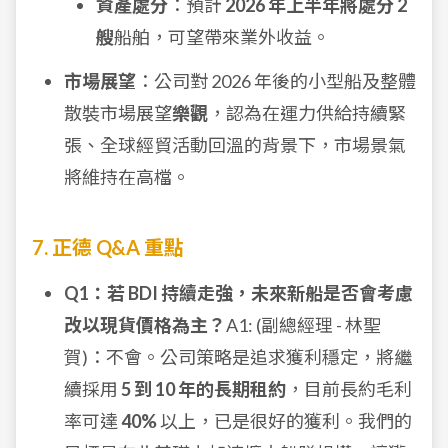
資產處分
：預計
2026 年上半年將處分 2
艘
船舶，可望帶來業外收益。
市場展望
：公司對 2026 年後的小型船及整體
散裝市場展望
樂觀
，認為在運力供給持續緊
張、全球經貿活動回溫的背景下，市場景氣
將維持在高檔。
7. 正德 Q&A 重點
Q1：若 BDI 持續走強，未來新船是否會考慮
改以現貨價格為主？
A1: (副總經理 - 林聖
賀)：不會。公司策略是追求獲利穩定，將繼
續採用
5 到 10 年的長期租約
，目前長約毛利
率可達
40%
以上，已是很好的獲利。我們的