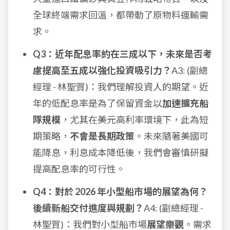
全球終端需求回溫，都帶動了原物料運輸需
求。
Q3：近年配息率約在三成以下，未來是否考
慮提高至五成以強化投資吸引力？
A3: (副總
經理 - 林聖賀)：我們理解投資人的期望。近
年的低配息率是為了保留資金以
加速擴充船
隊規模
，尤其在美元高利率環境下，此為短
期策略，
不會是長期政策
。未來隨著美國可
能降息，利息成本降低後，我們會審慎研擬
提高配息率的可行性。
Q4：對於 2026 年小型船市場的展望為何？
後續新船交付進度與規劃？
A4: (副總經理 -
林聖賀)：我們對小型船市場
展望樂觀
。需求