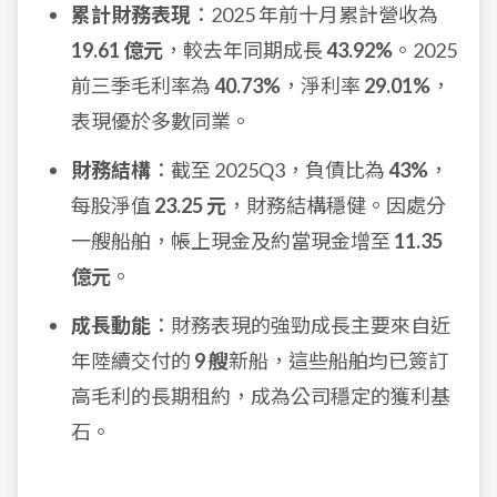
累計財務表現
：2025 年前十月累計營收為
19.61 億元
，較去年同期成長
43.92%
。2025
前三季毛利率為
40.73%
，淨利率
29.01%
，
表現優於多數同業。
財務結構
：截至 2025Q3，負債比為
43%
，
每股淨值
23.25 元
，財務結構穩健。因處分
一艘船舶，帳上現金及約當現金增至
11.35
億元
。
成長動能
：財務表現的強勁成長主要來自近
年陸續交付的
9 艘
新船，這些船舶均已簽訂
高毛利的長期租約，成為公司穩定的獲利基
石。