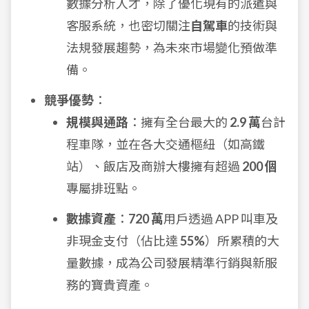
數據分析人才，除了優化現有的派遣與
客服系統，也密切關注
自駕車
的技術與
法規發展趨勢，為未來市場變化預做準
備。
競爭優勢
：
規模與通路
：擁有全台最大的
2.9 萬
台計
程車隊，並在各大交通樞紐（如高鐵
站）、飯店及商辦大樓擁有超過
200 個
專屬排班點。
數據資產
：
720 萬
用戶透過 APP 叫車及
非現金支付（佔比達
55%
）所累積的大
量數據，成為公司發展精準行銷與新服
務的寶貴資產。