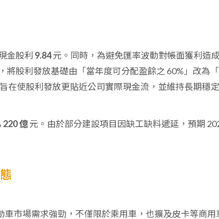
現金股利
9.84
元。同時，為避免匯率波動對帳面獲利造
，將股利發放基礎由「當年度可分配盈餘之 60%」改為「
旨在使股利發放更貼近公司實際現金流，並維持長期穩
為
220 億
元。由於部分建設項目因缺工缺料遞延，預期 202
動態
動車市場需求強勁，不僅限於乘用車，也擴及皮卡等商用