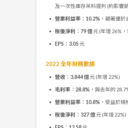
及一次性庫存呆料提列 (約影響銷
營業利益率
：
10.2%
，顯著優於去
稅後淨利
：
79 億
元 (年增 26%，
EPS
：
3.05
元
2022 全年財務數據
營收
：
3,844 億
元 (年增 22%)
毛利率
：
28.8%
，與去年的 28.
營業利益率
：
10.8%
，受益於規模
稅後淨利
：
327 億
元 (年增 22%)
EPS
：
12.58
元