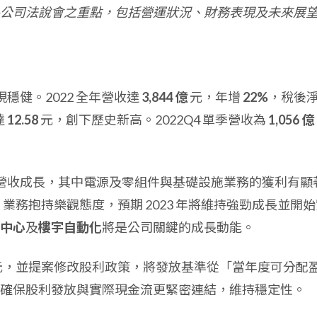
公司法說會之重點，包括營運狀況、財務表現及未來展
現穩健。2022 全年營收達
3,844 億
元，年增
22%
，稅後
達
12.58
元，創下歷史新高。2022Q4 單季營收為
1,056 億
實現營收成長，其中電源及零組件與基礎設施業務的獲利有顯
) 業務抱持樂觀態度，預期 2023 年將維持強勁成長並開
中心
及
樓宇自動化
將是公司關鍵的成長動能。
元，並提案修改股利政策，將發放基準從「當年度可分配
確保股利發放與實際現金流更緊密連結，維持穩定性。