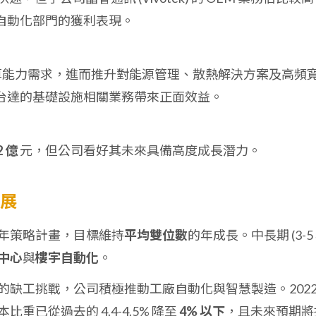
自動化部門的獲利表現。
用帶動運算能力需求，進而推升對能源管理、散熱解決方案及高頻
台達的基礎設施相關業務帶來正面效益。
2 億
元，但公司看好其未來具備高度成長潛力。
發展
年策略計畫，目標維持
平均雙位數
的年成長。中長期 (3-5 
中心
與
樓宇自動化
。
的缺工挑戰，公司積極推動工廠自動化與智慧製造。202
已從過去的 4.4-4.5% 降至
4% 以下
，且未來預期將