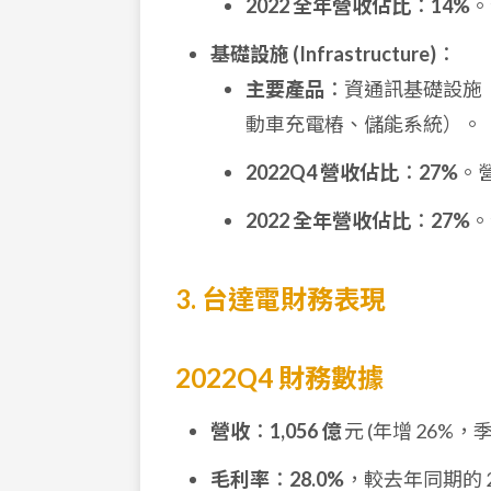
2022 全年營收佔比
：
14%
。
基礎設施 (Infrastructure)
：
主要產品
：資通訊基礎設施
動車充電樁、儲能系統）。
2022Q4 營收佔比
：
27%
。
2022 全年營收佔比
：
27%
。
3. 台達電財務表現
2022Q4 財務數據
營收
：
1,056 億
元 (年增 26%，季
毛利率
：
28.0%
，較去年同期的 2