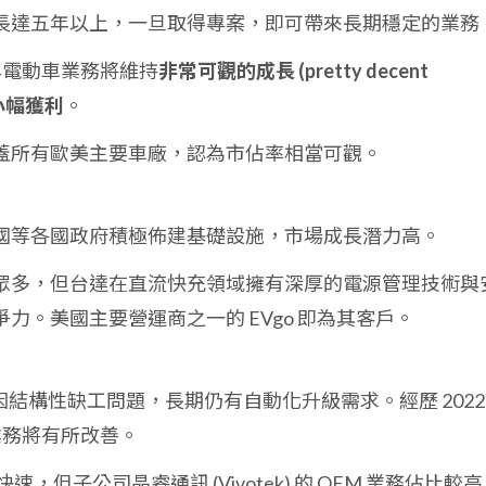
長達五年以上，一旦取得專案，即可帶來長期穩定的業務
 年電動車業務將維持
非常可觀的成長 (pretty decent
小幅獲利
。
蓋所有歐美主要車廠，認為市佔率相當可觀。
國等各國政府積極佈建基礎設施，市場成長潛力高。
眾多，但台達在直流快充領域擁有深厚的電源管理技術與
力。美國主要營運商之一的 EVgo 即為其客戶。
結構性缺工問題，長期仍有自動化升級需求。經歷 2022
年業務將有所改善。
速，但子公司晶睿通訊 (Vivotek) 的 OEM 業務佔比較