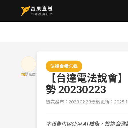
法說會備忘錄
【台達電法說會】
閱讀進度
0
%
勢 20230223
初次發布：
2023.02.23
最後更新：
2025.1
本報告內容使用
AI 技術
，根據
台灣