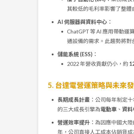
其較低的毛利率影響了整體
AI 伺服器與資料中心
：
ChatGPT 等 AI 應
通設備的需求。此趨勢將對
儲能系統 (ESS)
：
2022 年營收貢獻仍小，約
1
5. 台達電營運策略與未來
長期成長計畫
：公司每年制定十
的三大成長引擎為
電動車
、
資料
營運效率提升
：為因應中國大陸
年，公司直接人工成本佔銷貨成本比重