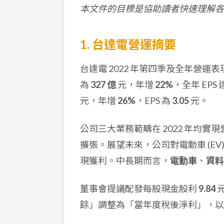
本文件的目標是協助讀者快速理解各
1. 台達電營運摘要
台達電 2022 年第四季及全年營運表
為
327 億
元，年增
22%
，全年 EPS 
元，年增
26%
，EPS 為
3.05
元。
公司三大業務範疇在 2022 年均
擴張。展望未來，公司對電動車 (EV
現獲利。中長期而言，
電動車
、
資料
董事會提議配發每股現金股利
9.84
餘」調整為「當年度稅後淨利」，以