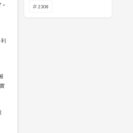
望。
2308
淨利
著
始實
盈