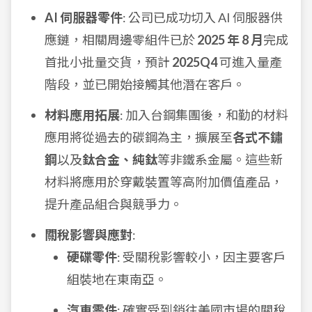
AI 伺服器零件
: 公司已成功切入 AI 伺服器供
應鏈，相關周邊零組件已於
2025 年 8 月
完成
首批小批量交貨，預計
2025Q4
可進入量產
階段，並已開始接觸其他潛在客戶。
材料應用拓展
: 加入台鋼集團後，和勤的材料
應用將從過去的碳鋼為主，擴展至
各式不鏽
鋼
以及
鈦合金、純鈦
等非鐵系金屬。這些新
材料將應用於穿戴裝置等高附加價值產品，
提升產品組合與競爭力。
關稅影響與應對
:
硬碟零件
: 受關稅影響較小，因主要客戶
組裝地在東南亞。
汽車零件
: 確實受到銷往美國市場的關稅