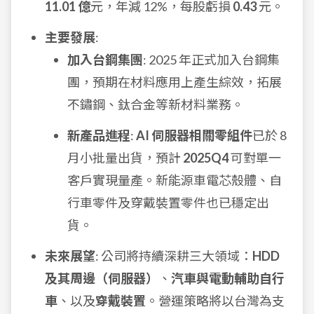
11.01 億
元，年減 12%，每股虧損
0.43
元。
主要發展
:
加入台鋼集團
: 2025 年正式加入台鋼集
團，預期在材料應用上產生綜效，拓展
不鏽鋼、鈦合金等新材料業務。
新產品進程
:
AI 伺服器相關零組件
已於 8
月小批量出貨，預計
2025Q4
可對單一
客戶實現量產。新能源車電芯殼體、自
行車零件及穿戴裝置零件也已穩定出
貨。
未來展望
: 公司將持續深耕三大領域：
HDD
及其周邊（伺服器）
、
汽車與電動輔助自行
車
、以及
穿戴裝置
。營運策略將以台灣為支