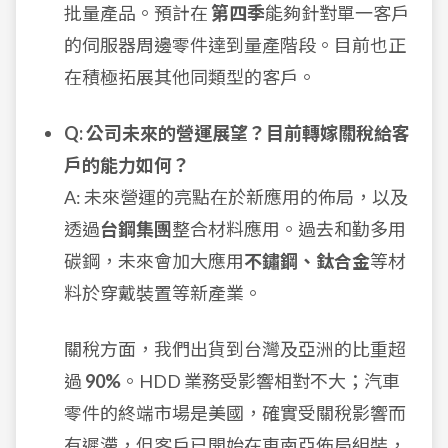
批量產品。預計在
第四季
能夠針對單一客戶
的伺服器周邊零件達到量產階段。目前也正
在積極拓展其他同類型的客戶。
Q: 公司未來的營運展望？目前轉嫁關稅給客
戶的能力如何？
A: 未來營運的亮點在於新應用的佈局，以及
透過
台鋼集團
整合材料應用。過去和勤多用
碳鋼，未來會加大應用
不鏽鋼、鈦合金
等材
料於穿戴裝置等新產業。
關稅方面，我們出貨到台灣及亞洲的比重超
過
90%
。HDD 業務受影響相對不大；汽車
零件的終端市場是美國，確實受關稅影響而
有遲滯，但客戶已開始在東南亞佈局組裝，