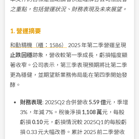
之重點，包括營運狀況、財務表現及未來展望。
1. 營運摘要
和勤精機（櫃：1586）
2025 年第二季營運呈現
止跌回穩
跡象，營收較第一季成長，虧損幅度顯
著收窄。公司表示，第三季表現預期將比第二季
更為穩健，並期望新業務佈局能在第四季開始發
酵。
財務表現
: 2025Q2 合併營收
5.59 億
元，季增
3%，年減 7%。稅後淨損
1,108 萬
元，每股
虧損
0.10
元，虧損情況較 2025Q1 的每股虧
損 0.33 元大幅改善。累計 2025 前二季營收