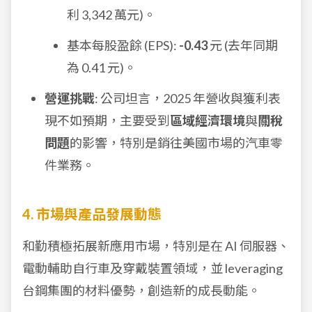
利 3,342 萬元)。
基本每股盈餘 (EPS):
-0.43
元 (去年同期
為 0.41 元)。
營運挑戰
: 公司坦言，2025 年營收與獲利表
現不如預期，主要受到
區域經濟環境
與
關稅
問題
的影響，特別是銷往美國市場的汽車零
件業務。
4. 市場與產品發展動態
和勤積極拓展新應用市場，特別是在 AI 伺服器、
電動輔助自行車及穿戴裝置領域，並 leveraging
台鋼集團的材料優勢，創造新的成長動能。