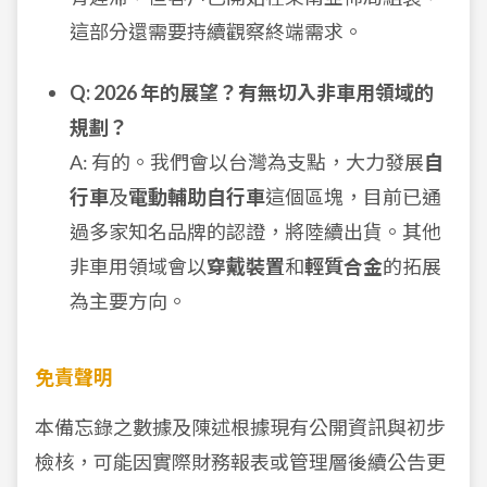
這部分還需要持續觀察終端需求。
Q: 2026 年的展望？有無切入非車用領域的
規劃？
A: 有的。我們會以台灣為支點，大力發展
自
行車
及
電動輔助自行車
這個區塊，目前已通
過多家知名品牌的認證，將陸續出貨。其他
非車用領域會以
穿戴裝置
和
輕質合金
的拓展
為主要方向。
免責聲明
本備忘錄之數據及陳述根據現有公開資訊與初步
檢核，可能因實際財務報表或管理層後續公告更