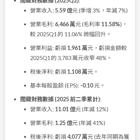
關鍵財務數據 (2025Q2)
:
營業收入:
5.59 億
元 (季增 3%，年減 7%)
營業毛利:
6,466 萬
元 (毛利率
11.58%
)，
較 2025Q1 的 11.06% 微幅回升。
營業利益: 虧損
1,961 萬
元，虧損金額較
2025Q1 的 3,783 萬元收窄 48%。
稅後淨利: 虧損
1,108 萬
元。
基本每股盈餘 (EPS):
-0.10
元。
關鍵財務數據 (2025 前二季累計)
:
營業收入:
11.01 億
元 (年減 12%)
營業毛利:
1.25 億
元 (年減 41%)
稅後淨利: 虧損
4,077 萬
元 (去年同期為獲