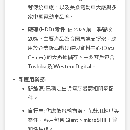
等傳統車廠，以及美系電動車大廠與多
家中國電動車品牌。
硬碟 (HDD) 零件
: 佔 2025 前二季營收
20%
。主要產品為音圈馬達支撐架，應
用於企業級高階硬碟與資料中心 (Data
Center) 的大數據儲存。主要客戶包含
Toshiba
及
Western Digital
。
新應用業務
:
新能源
: 已穩定出貨電芯殼體相關零配
件。
自行車
: 供應後飛輪齒盤、花鼓用棘爪等
零件，客戶包含
Giant
、
microSHIFT
等
知名品牌。