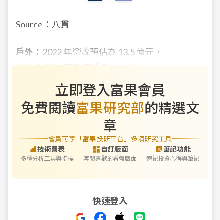
Source：八貫
戶外：
2022 年營收預估為 13.5 億元，
YoY+8.3%。客戶包括 Patagonia
立即登入富果會員
免費閱讀
富果研究部
的精選文
章
會員可享「富果投研平台」多項研究工具
技術圖表
自訂版面
筆記功能
多種分析工具與指標
客製喜歡的看盤版面
速記投資心得與筆記
快速登入