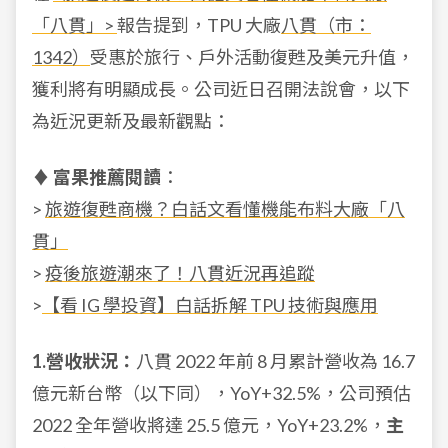
「八貫」>
報告提到，TPU 大廠
八貫（市：
1342）
受惠於旅行、戶外活動復甦及美元升值，
獲利將有明顯成長。公司近日召開法說會，以下
為近況更新及最新觀點：
♦ 富果推薦閱讀
：
>
旅遊復甦商機？白話文看懂機能布料大廠「八
貫」
>
疫後旅遊潮來了！八貫近況再追蹤
>
【看 IG 學投資】白話拆解 TPU 技術與應用
1.營收狀況：
八貫 2022 年前 8 月累計營收為 16.7
億元新台幣（以下同），YoY+32.5%，公司預估
2022 全年營收將達 25.5 億元，YoY+23.2%，
主