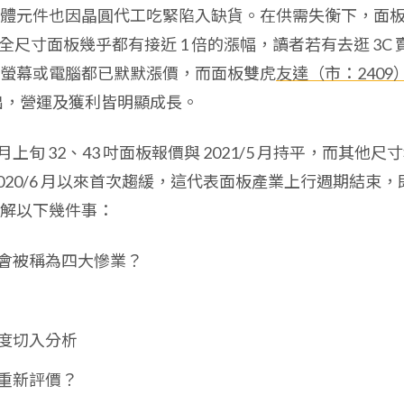
體元件也因晶圓代工吃緊陷入缺貨。在供需失衡下，面
，全尺寸面板幾乎都有接近 1 倍的漲幅，讀者若有去逛 3C 
螢幕或電腦都已默默漲價，而面板雙虎
友達（市：2409
出，營運及獲利皆明顯成長。
/6 月上旬 32、43 吋面板報價與 2021/5 月持平，而其他尺
020/6 月以來首次趨緩，這代表面板產業上行週期結束，
解以下幾件事：
會被稱為四大慘業？
度切入分析
重新評價？