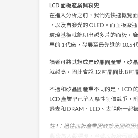
LCD 面板產業興衰史
在進入分析之前，我們先快速概覽面板
，以及自發光的 OLED。而面板
玻璃基板就能切出越多片的面板，
廠
早的 1 代廠，發展至最先進的 10.5 
讀者可將其想成是矽晶圓產業，矽晶
就越高，因此會說 12 吋晶圓比 8
不過和矽晶圓產業不同的是，LCD
LCD 產業早已陷入惡性削價競爭
過去和 DRAM、LED、太陽能一
註1：過往面板產業因政策及國際因
戰術加入戰場後，台灣面板廠因資源