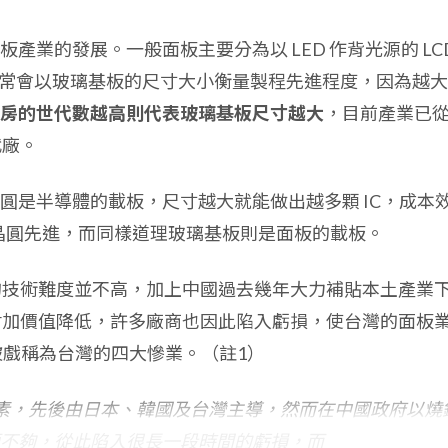
產業的發展。一般面板主要分為以 LED 作背光源的 LC
廠通常會以玻璃基板的尺寸大小衡量製程先進程度，因為越
房的世代數越高則代表玻璃基板尺寸越大
，目前產業已
代廠。
圓是半導體的載板，尺寸越大就能做出越多顆 IC，成本
 吋晶圓先進，而同樣道理玻璃基板則是面板的載板。
 的技術難度並不高，加上中國過去幾年大力補貼本土產業
，附加價值降低，許多廠商也因此陷入虧損，使台灣的面板
起被戲稱為台灣的四大慘業。（註1）
素，先後由日本、韓國及台灣主導，然而在中國政府以燒
不夠，從此陷入很長一段時間的虧損，而