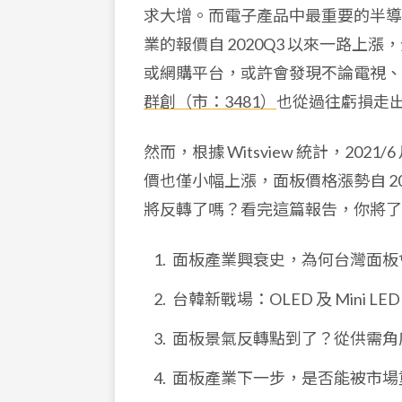
求大增。而電子產品中最重要的半導
業的報價自 2020Q3 以來一路上漲
或網購平台，或許會發現不論電視、
群創（市：3481）
也從過往虧損走
然而，根據 Witsview 統計，2021
價也僅小幅上漲，面板價格漲勢自 2
將反轉了嗎？看完這篇報告，你將了
面板產業興衰史，為何台灣面板
台韓新戰場：OLED 及 Mini LED
面板景氣反轉點到了？從供需角
面板產業下一步，是否能被市場