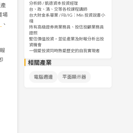
分析師 / 凱德資本投資經理
板產
台、政、清、交等各校課程講師
賣場
台大財金系畢業 / FB/IG：Min 投資說書小
棧
）
、
持有高級證券商業務員、投信投顧業務員
證照
堅信價值投資，並從產業及財報分析出投
資機會
寸報
一個愛投資同時熱愛歷史的自我實現者
即
相關產業
電腦週邊
平面顯示器