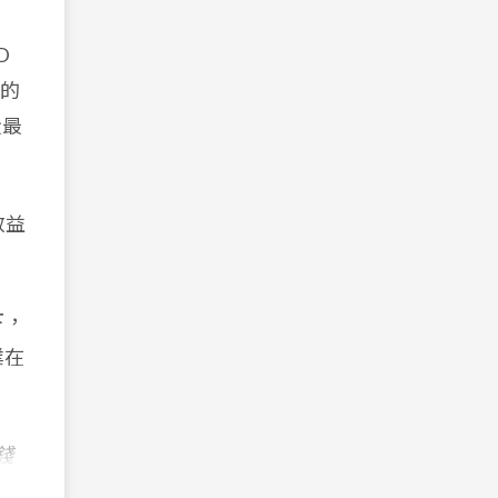
D
大的
從最
效益
下，
業在
錢