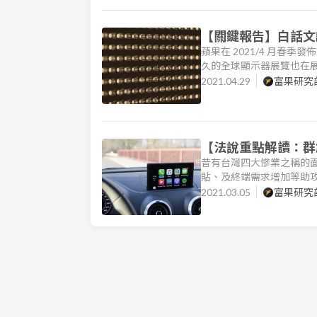
【關鍵報告】白話文詳
蘋果在 2021/4 月春季發
久的全球顯示器展覽也在展區中
將正式商用化，並帶動顯示器
2021.04.29
富果研究
詳解 Mini LED：從「
【法說重點解讀：群
昔有台灣四大慘業之稱的面
貼、及終端需求增加等助
2409）及群創（市：348
2021.03.05
富果研究
會，究竟面板產業發生了什
年面板