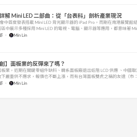
解 Mini LED 二部曲：從「台表科」剖析產業現況
佈會中首度發表搭載 Mini LED 背光顯示器的 iPad Pro，而剛在南港展覽館
展示多種採用 Mini LED 的電視、電腦、顯示器等應用，都意味著 Mini
背光技術的典範轉移。而繼 <Mini LED ，顯示器背光技術新循環> 、<
部
Min Lin
富采控股」切入剖析產業現況
創】面板業的反彈來了嗎？
板業，近期在關鍵零組件缺料、韓系面板廠退出低階 LCD 供應 、中國取
攻下嚴重供不應求，報價也不斷上漲，而有台灣面板雙虎之稱的友達（市
1）獲利及股價也漲勢凌厲。其中群創更是在 2021/3/3 召開了睽違三年的
部
Min Lin
麼改變，以及未來能不能持續？看完這篇文章，你將會了解以下幾件事： 2