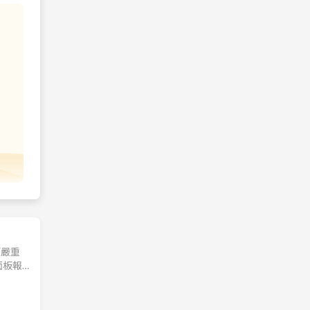
而嚴重
面板報
，整理最