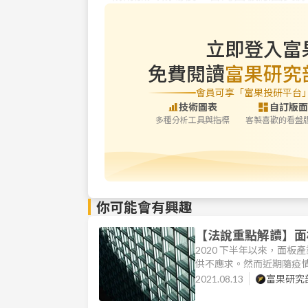
立即登入富
免費閱讀
富果研究
會員可享「富果投研平台
技術圖表
自訂版面
多種分析工具與指標
客製喜歡的看盤
你可能會有興趣
【法說重點解讀】面
2020 下半年以來，面
供不應求。然而近期隨疫
價漲幅也從 2021/6 月開
2021.08.13
富果研究
新產業及公司概況，看完這