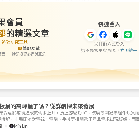
果會員
快速登入
部
的精選文章
」多項研究工具
以其他方式登入
筆記功能
還不是富果會員嗎？
立即註冊
版面
速記投資心得與筆記
板業的高峰過了嗎？從群創探未來發展
板產業受惠於疫情造成的需求上升，及上游驅動 IC、玻璃等關鍵零組件缺貨
情緩解，市場開始對電視、電腦、手機等相關電子產品需求出現疑慮，而
始趨緩。研究團隊於 2021/8/6 參加群創（市：3481）舉辦的 Q2 法說會
部
Min Lin
篇文章，你將會了解以下幾件事： 2021 下半年面板產業供需狀況