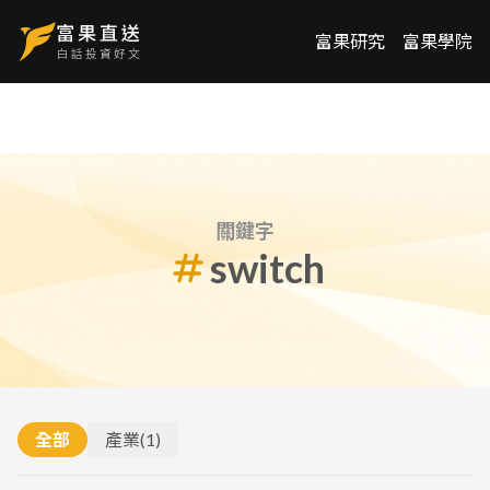
富果研究
富果學院
關鍵字
switch
全部
產業
(
1
)