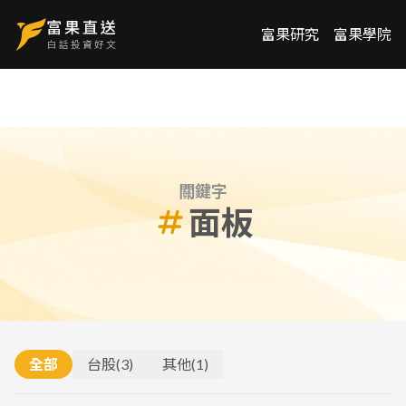
富果研究
富果學院
關鍵字
面板
全部
台股
(
3
)
其他
(
1
)