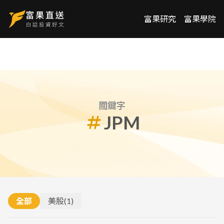
富果研究
富果學院
關鍵字
JPM
全部
美股
(
1
)