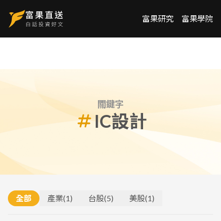
富果研究
富果學院
關鍵字
IC設計
全部
產業
(
1
)
台股
(
5
)
美股
(
1
)