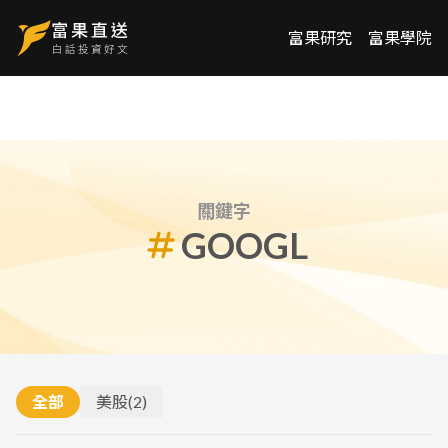
富果研究
富果學院
關鍵字
GOOGL
全部
美股
(
2
)