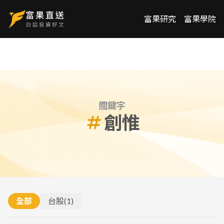
富果研究
富果學院
關鍵字
創惟
全部
台股
(
1
)