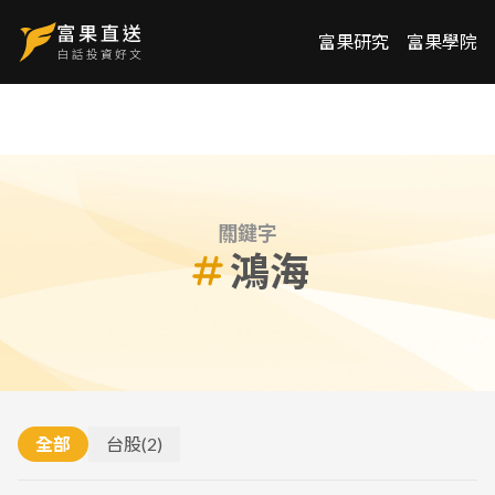
富果研究
富果學院
關鍵字
鴻海
全部
台股
(
2
)